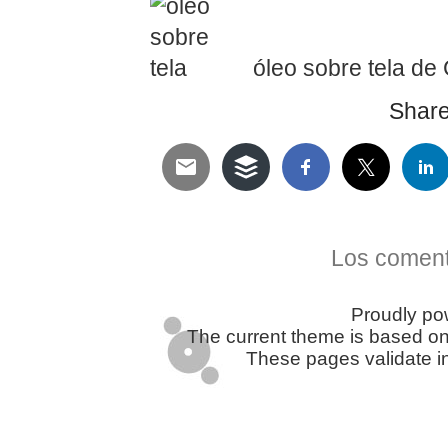
óleo sobre tela de
Share 
Telegram
Twitter
WhatsApp
Email
Facebook
Pinterest
Tumblr
Compartir
Los coment
Proudly p
The current theme is based o
These pages validate i