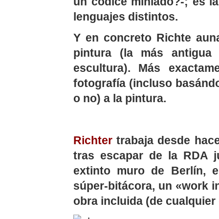
un códice miniado?-; es l
lenguajes distintos.
Y en concreto Richte auna
pintura (la más antigua 
escultura). Más exactam
fotografía (incluso basánd
o no) a la pintura.
Richter
trabaja desde hac
tras escapar de
la RDA
j
extinto muro de Berlín,
súper-bitácora, un «work 
obra incluida (de cualquier 