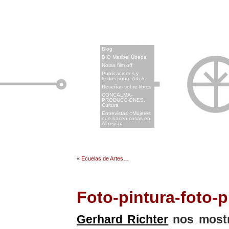
x
Blog
BIO Maribel Úbeda
Notas film off
Publicaciones y
textos sobre Arte/s
Reseñas sobre libros
CONCALMA-
PRODUCCIONES.
Cultura
Entrevistas «Mujeres
que hacen cosas en
Almería»
«
Ecuelas de Artes…
Foto-pintura-foto-
Gerhard Richter
nos mostr