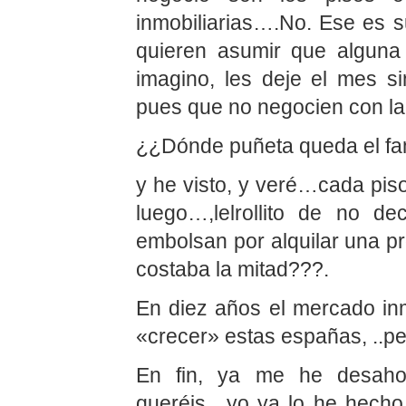
inmobiliarias….No. Ese es su
quieren asumir que alguna
imagino, les deje el mes s
pues que no negocien con la
¿¿Dónde puñeta queda el fa
y he visto, y veré…cada pis
luego…,lelrollito de no d
embolsan por alquilar una 
costaba la mitad???.
En diez años el mercado inm
«crecer» estas españas, ..p
En fin, ya me he desah
queréis…yo ya lo he hecho