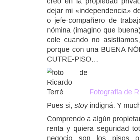
creo en la propiedad privad
dejar mi «independencia» de 
o jefe-compañero de traba
nómina (imagino que buena)
cole cuando no asistíamo
porque con una BUENA N
CUTRE-PISO…
Fotografía de R
Pues si,
stoy
indigná. Y mu
Comprendo a algún propietar
renta y quiera seguridad tot
negocio son los pisos o