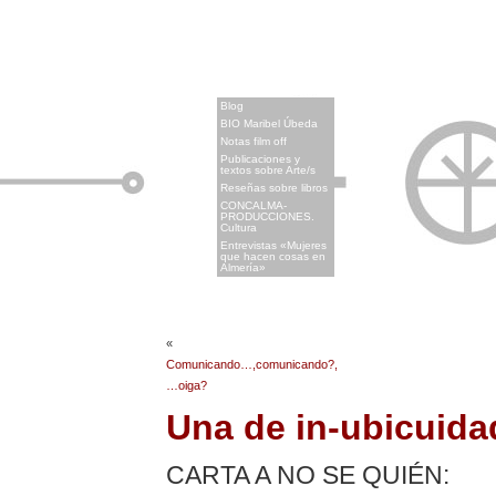
x
Blog
BIO Maribel Úbeda
Notas film off
Publicaciones y
textos sobre Arte/s
Reseñas sobre libros
CONCALMA-
PRODUCCIONES.
Cultura
Entrevistas «Mujeres
que hacen cosas en
Almería»
«
Comunicando…,comunicando?,
…oiga?
Una de in-ubicuida
CARTA A NO SE QUIÉN: