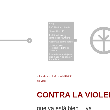
x
Blog
BIO Maribel Úbeda
Notas film off
Publicaciones y
textos sobre Arte/s
Reseñas sobre libros
CONCALMA-
PRODUCCIONES.
Cultura
Entrevistas «Mujeres
que hacen cosas en
Almería»
«
Fiesta en el Museo MARCO
de Vigo
CONTRA LA VIOLE
que ya está bien….ya.