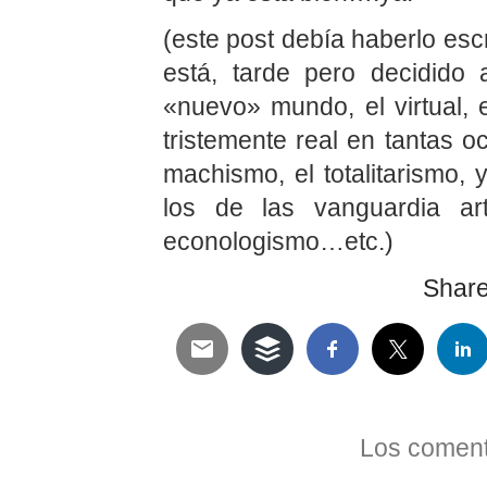
(este post debía haberlo esc
está, tarde pero decidido
«nuevo» mundo, el virtual,
tristemente real en tantas o
machismo, el totalitarismo,
los de las vanguardia art
econologismo…etc.)
Share 
Telegram
Twitter
WhatsApp
Email
Facebook
Pinterest
Tumblr
Compartir
Los coment