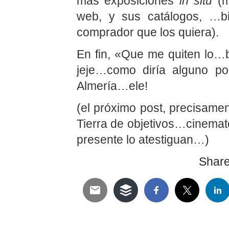
más exposiciones
in situ
(m
web, y sus catálogos, …b
comprador que los quiera).
En fin, «Que me quiten lo…ba
jeje…como diría alguno po
Almería…ele!
(el próximo post, precisamen
Tierra de objetivos…cinemato
presente lo atestiguan…)
Share 
Telegram
Twitter
WhatsApp
Email
Facebook
Pinterest
Tumblr
Compartir