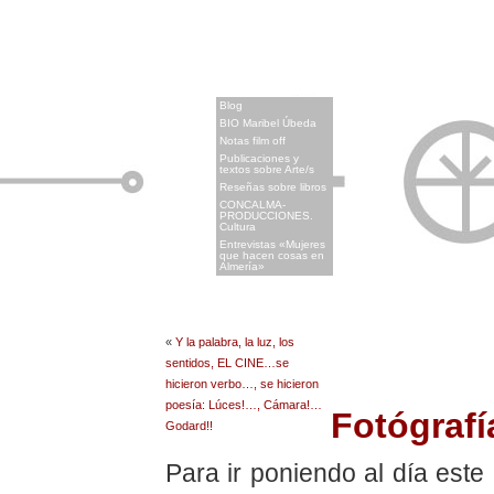
x
Blog
BIO Maribel Úbeda
Notas film off
Publicaciones y
textos sobre Arte/s
Reseñas sobre libros
CONCALMA-
PRODUCCIONES.
Cultura
Entrevistas «Mujeres
que hacen cosas en
Almería»
«
Y la palabra, la luz, los
sentidos, EL CINE…se
hicieron verbo…, se hicieron
poesía: Lúces!…, Cámara!…
Fotógraf
Godard!!
Para ir poniendo al día este