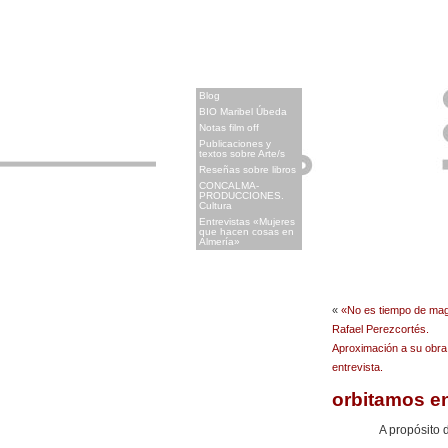
x
Blog
BIO Maribel Úbeda
Notas film off
Publicaciones y
textos sobre Arte/s
Reseñas sobre libros
CONCALMA-
PRODUCCIONES.
Cultura
Entrevistas «Mujeres
que hacen cosas en
Almería»
«
«No es tiempo de mag
Rafael Perezcortés.
Aproximación a su obra
entrevista.
orbitamos e
A propósito d