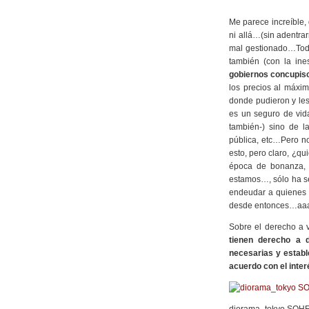
Me parece increíble, 
ni allá…(sin adentra
mal gestionado…Toda 
también (con la ine
gobiernos concupisc
los precios al máxi
donde pudieron y les
es un seguro de vid
también-) sino de 
pública, etc…Pero no
esto, pero claro, ¿q
época de bonanza, q
estamos…, sólo ha se
endeudar a quienes 
desde entonces…aa
Sobre el derecho a v
tienen derecho a 
necesarias y establ
acuerdo con el inte
diorama_tokyo SOHE