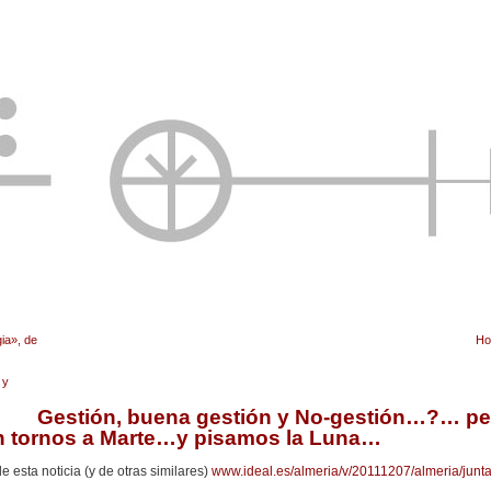
ia», de
Ho
 y
Gestión, buena gestión y No-gestión…?… pe
n tornos a Marte…y pisamos la Luna…
e esta noticia (y de otras similares)
www.ideal.es/almeria/v/20111207/almeria/junt