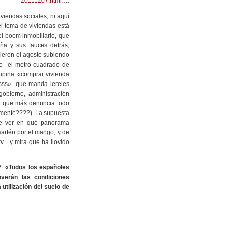
20111207.html
…:
viendas sociales, ni aquí
el tema de viviendas está
l boom inmobiliario, que
ña y sus fauces detrás,
cieron el agosto subiendo
ndo el metro cuadrado de
opina: «comprar vivienda
sss»- que manda lereles
obierno, administración
 la que más denuncia todo
lmente????). La supuesta
que ver en qué panorama
artén por el mango, y de
v…y mira que ha llovido
7
.
«Todos los españoles
verán las condiciones
utilización del suelo de