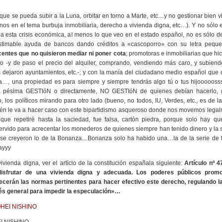
que se pueda subir a la Luna, orbitar en torno a Marte, etc…y no gestionar bien vi
rnos en el tema burbuja inmobiliaria, derecho a vivienda digna, etc…). Y no sólo 
esta crisis económica, al menos lo que veo en el estado español, no es sólo de
stimable ayuda de bancos dando créditos a «cascoporro» con su letra peque
entes que no quisieron mediar ni poner cota
; promotoras e inmobiliarias que hi
mo -y de paso el precio del alquiler, comprando, vendiendo más caro, y subie
 dejaron ayuntamientos, etc.-; y con la manía del ciudadano medio español que 
a…, una propiedad es para siempre y siempre tendrás algo tú o tus hijoooooss
la pésima GESTIóN o directamente, NO GESTIóN de quienes debían hacerlo, g
, los políticos mirando para otro lado (bueno, no todos, IU, Verdes, etc., es de
uién le va a hacer caso con este bipartidismo asqueroso donde nos movemos lega
ue repetiré hasta la saciedad, fue falsa, cartón piedra, porque solo hay 
rvido para acrecentar los monederos de quienes siempre han tenido dinero y la s
se creyeron lo de la Bonanza…Bonanza solo ha habido una…la de la serie de t
ayyy
ivienda digna, ver el artíclo de la constitución españala siguiente:
Artículo nº 4
disfrutar de una vivienda digna y adecuada. Los poderes públicos promo
ecerán las normas pertinentes para hacer efectivo este derecho, regulando la 
rés general para impedir la especulación»…
I NISHINO