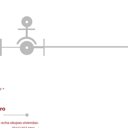
Tel
Twit
Wha
Ema
Fac
Pin
Tum
y
»
Com
ro
a-echa-okupas-viviendas-