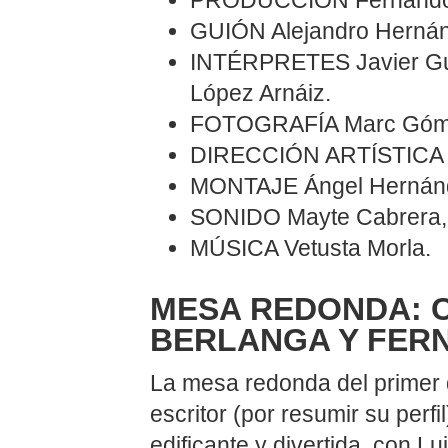
GUIÓN Alejandro Hernán
INTÉRPRETES Javier Gutié
López Arnáiz.
FOTOGRAFÍA Marc Góme
DIRECCIÓN ARTÍSTICA 
MONTAJE Ángel Hernánd
SONIDO Mayte Cabrera, 
MÚSICA Vetusta Morla.
MESA REDONDA: 
BERLANGA Y FER
La mesa redonda del primer 
escritor (por resumir su perf
edificante y divertida, con Lu