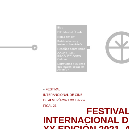
x
Blog
BIO Maribel Úbeda
Notas film off
Publicaciones y
textos sobre Arte/s
Reseñas sobre libros
CONCALMA-
PRODUCCIONES.
Cultura
Entrevistas «Mujeres
que hacen cosas en
Almería»
«
FESTIVAL
INTERANCIONAL DE CINE
DE ALMERÍA 2021 XX Edición
FICAL 21
FESTIVA
INTERNACIONAL D
XX EDICIÓN 2021. A