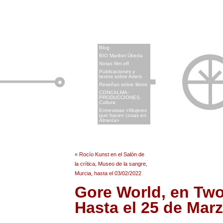
x
Blog
BIO Maribel Úbeda
Notas film off
Publicaciones y
textos sobre Arte/s
Reseñas sobre libros
CONCALMA-
PRODUCCIONES.
Cultura
Entrevistas «Mujeres
que hacen cosas en
Almería»
«
Rocío Kunst en el Salón de
la crítica, Museo de la sangre,
Murcia, hasta el 03/02/2022
Gore World, en Two 
Hasta el 25 de Mar