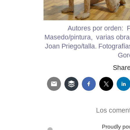
Autores por orden: F
Masedo/pintura, varias obras
Joan Priego/talla. Fotografía
Gor
Share 
Telegram
Twitter
WhatsApp
Email
Facebook
Pinterest
Tumblr
Compartir
Los coment
Proudly p