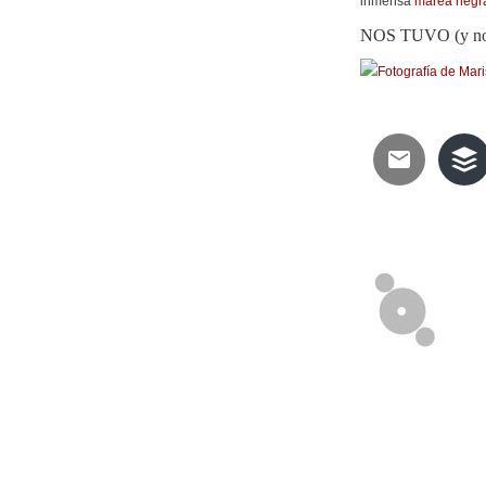
inmensa
marea negr
NOS TUVO (y nos 
Fotografía de
Mari
Telegram
Twitter
Wha