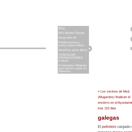
x
Blog
BIO Maribel Úbeda
Notas film off
Publicaciones y
textos sobre Arte/s
Reseñas sobre libros
CONCALMA-
PRODUCCIONES.
Cultura
Entrevistas «Mujeres
que hacen cosas en
Almería»
«
Los vecinos de Meá
(Mugardos) finalizan el
encierro en el Ayuntami
tras 110 dias
galegas
El
petrolero
cargado 