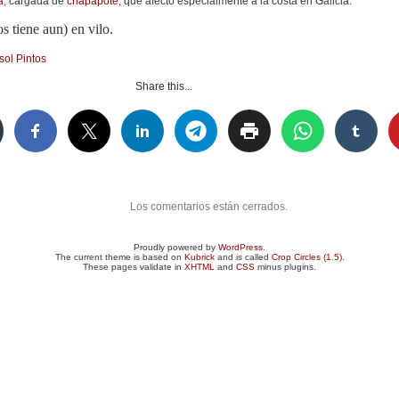
a
, cargada de
chapapote
, que afectó especialmente a la costa en Galicia.
tiene aun) en vilo.
sol Pintos
Share this...
tsApp
Email
Facebook
Pinterest
Tumblr
Compartir
Los comentarios están cerrados.
Proudly powered by
WordPress
.
The current theme is based on
Kubrick
and is called
Crop Circles (1.5)
.
These pages validate in
XHTML
and
CSS
minus plugins.