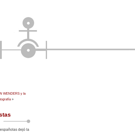
Tel
Twit
Wha
Ema
Fac
Pin
Tum
N WENDERS y la
tografía
»
Com
stas
 españolas dejó la