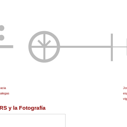
racia
Jo
galegas
es
vi
 y la Fotografía