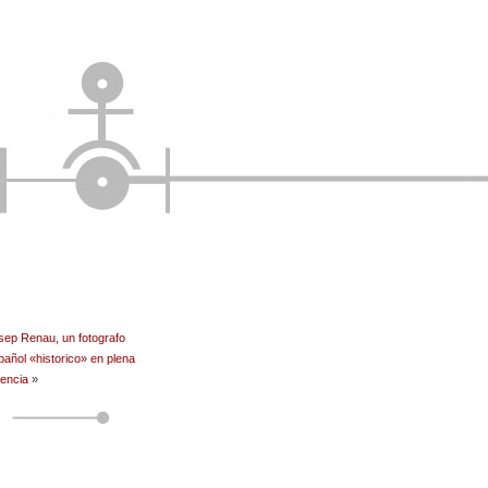
Tel
Twit
Wha
Ema
Fac
Pin
Tum
sep Renau, un fotografo
pañol «historico» en plena
Com
gencia
»