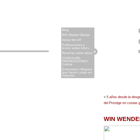
x
Blog
BIO Maribel Úbeda
Notas film off
Publicaciones y
textos sobre Arte/s
Reseñas sobre libros
CONCALMA-
PRODUCCIONES.
Cultura
Entrevistas «Mujeres
que hacen cosas en
Almería»
«
5 años desde la desg
del Prestige en costas 
WIN WENDERS