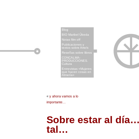
x
Blog
BIO Maribel Úbeda
Notas film off
Publicaciones y
textos sobre Arte/s
Reseñas sobre libros
CONCALMA-
PRODUCCIONES.
Cultura
Entrevistas «Mujeres
que hacen cosas en
Almería»
«
y ahora vamos a lo
importante…
Sobre estar al día…
tal…