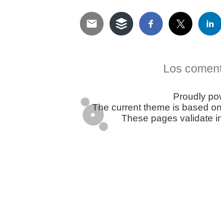
Telegram
Twitter
WhatsApp
Email
Facebook
Pinterest
Tumblr
Compartir
Los coment
Proudly p
The current theme is based o
These pages validate i