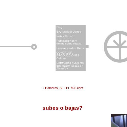
x
Blog
BIO Maribel Úbeda
Notas film off
Publicaciones y
textos sobre Arte/s
Reseñas sobre libros
CONCALMA-
PRODUCCIONES.
Cultura
Entrevistas «Mujeres
que hacen cosas en
Almería»
«
Hombres, SL · ELPAÍS.com
subes o bajas?