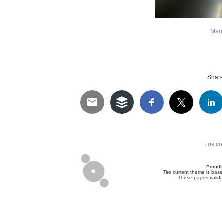
Mari
Share 
Telegram
Twitter
WhatsApp
Email
Facebook
Pinterest
Tumblr
Compartir
Los co
Proudl
The current theme is bas
These pages valid