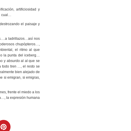
cación, artificiosidad y
al cual…
 destrozando el paisaje y
….a ladrillazos…así nos
rpoderosos chupópteros…,
iental, el ritmo al que
lo la punta del iceberg…
no y absurdo al al que se
 todo tren …, el resto se
realmente bien alejado de
ue si emigran, si emigras,
ones, frente el miedo a los
fía…, la expresión humana