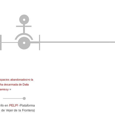
Tel
Twit
Wha
Ema
Fac
Pin
Tum
spacios abandonados»o la
cha desarmada de Dalia
Com
amissy
»
info en
PELP!
-Plataforma
de Vejer de la Frontera)