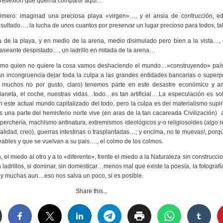
 reflexión que querría compartir aquí…
imero: imaginad una preciosa playa «virgen»…, y el ansia de contrucción, edifi
 resultado…, la lucha de unos cuantos por preservar un lugar precioso para todos, t
lla de la playa, y en medio de la arena, medio disimulado pero bien a la vista…,
paseante despistado…, un ladrillo en mitada de la arena…
como quien no quiere la cosa vamos deshaciendo el mundo…»construyendo» país
n incongruencia dejar toda la culpa a las grandes entidades bancarias o supe
y muchos no por gusto, claro) tenemos parte en este desastre económico y amb
laneta, el coche, nuestras vidas…todo…es tan artificial….La especulación es so
n este actual mundo capitalizado del todo, pero la culpa es del materialismo supi
 una parte del hemisferio norte vive (en aras de la tan cacareada Civilización) a
erchería, machismo antinatura, extremismos ideológicos y-o religiosoides (algo 
ualidad, creo), guerras intestinas o trasplantadas…; y encima, no te muevas!, porq
ables y que se vuelvan a su pais…., el colmo de los colmos.
, el miedo al otro y a lo «diferente», frente el miedo a la Naturaleza sin construcci
n ladrillos, si dominar, sin domesticar…menos mal que existe la poesía, la fotogra
s y muchas aun…eso nos salva un poco, si es posible.
Share this...