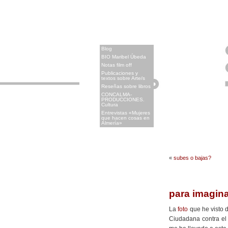
x
Blog
BIO Maribel Úbeda
Notas film off
Publicaciones y
textos sobre Arte/s
Reseñas sobre libros
CONCALMA-
PRODUCCIONES.
Cultura
Entrevistas «Mujeres
que hacen cosas en
Almería»
«
subes o bajas?
para imagina
La
foto
que he visto d
Ciudadana contra el