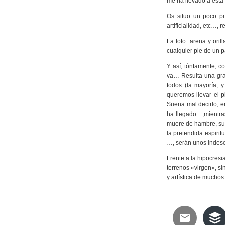
me ha llevado a esta
‎Os situo un poco pr
artificialidad, etc…,
La foto: arena y ori
cualquier pie de un 
Y así, tóntamente, 
va… Resulta una gra
todos (la mayoría, 
queremos llevar el p
Suena mal decirlo, e
ha llegado…,mientras
muere de hambre, sup
la pretendida espirit
…, serán unos indese
Frente a la hipocresia
terrenos «virgen», si
y artística de mucho