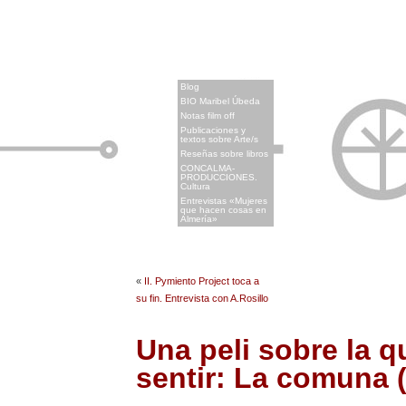
x
Blog
BIO Maribel Úbeda
Notas film off
Publicaciones y
textos sobre Arte/s
Reseñas sobre libros
CONCALMA-
PRODUCCIONES.
Cultura
Entrevistas «Mujeres
que hacen cosas en
Almería»
«
II. Pymiento Project toca a
su fin. Entrevista con A.Rosillo
Una peli sobre la q
sentir: La comuna 