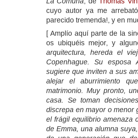
La Comuna
, de
Thomas Vin
cuyo autor ya me arrebat
parecido tremenda!, y en m
[ Amplío aquí parte de la si
os ubiquéis mejor, y algu
arquitectura, hereda el v
Copenhague. Su esposa An
sugiere que inviten a sus am
alejar el aburrimiento q
matrimonio. Muy pronto, un
casa. Se toman decisione
discrepa en mayor o menor g
el frágil equilibrio amenaz
de Emma, una alumna suya, q