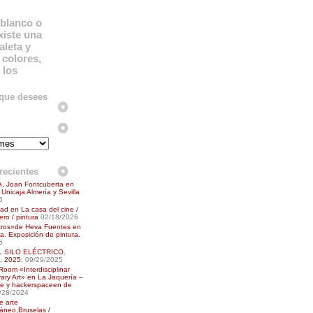
blanco o
xiste una
aleta y
colores,
 los
 que desees
recientes
, Joan Fontcuberta en
Unicaja Almería y Sevilla
6
ad en La casa del cine /
ro / pintura
02/18/2026
tros»de Heva Fuentes en
a. Exposición de pintura.
6
L SILO ELÉCTRICO.
 2025.
09/29/2025
oom «Interdisciplinar
ry Art» en La Jaquería –
e y hackerspaceen de
/28/2024
e arte
áneo,Bruselas /