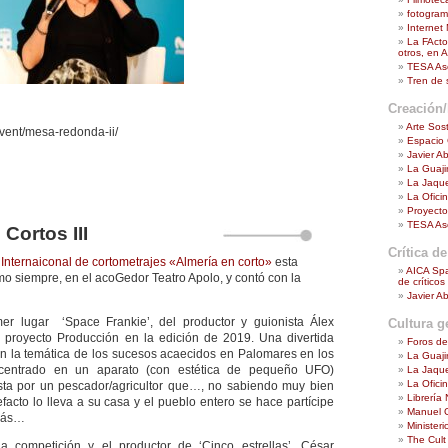
fotogra
Internet
La FActor
otros, en A
TESA Aso
Tren de
Creación/
Arte Sost
/event/mesa-redonda-ii/
Espacio
Javier A
La Guaji
La Jaque
La Ofici
Proyecto
TESA Aso
Cortos III
Crítica de
Internaiconal de cortometrajes «Almería en corto»
esta
AICA Spa
mo siempre, en el acoGedor Teatro Apolo, y contó con la
de crítico
Javier A
er lugar ‘Space Frankie’, del productor y guionista Álex
Cultura g
l proyecto Producción en la edición de 2019. Una divertida
Foros de
on la temática de los sucesos acaecidos en Palomares en los
La Guaji
centrado en un aparato (con estética de pequeño UFO)
La Jaque
La Ofici
sta por un pescador/agricultor que…, no sabiendo muy bien
Librería
facto lo lleva a su casa y el pueblo entero se hace partícipe
Manuel 
 más…
Ministeri
The Cult
 competición y el productor de ‘Cinco estrellas’, César