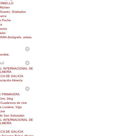
ERBELLO
Richter
 Suarez. Grabados
barca
is Puche
ra
ueros
rini
RA (fotógrafo, artista
enible.
ual
AL INTERNACIONAL DE
ALMERÍA
ECA DE GALICIA
ciación Almería
E PRIMAVERA
Cine, blog
Cuadernos de cine
e Lumiere, Vigo
cine
 de San Sebastián
AL INTERNACIONAL DE
ALMERÍA
ECA DE GALICIA
a Franciso Rabal, Murcia