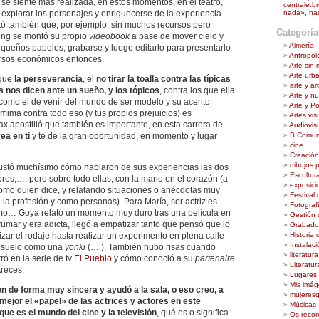
se siente más realizada, en estos momentos, en el teatro,
centrale.br
nada», ha
 explorar los personajes y enriquecerse de la experiencia
tó también que, por ejemplo, sin muchos recursos pero
Categoría
ing se montó su propio
videobook
a base de mover cielo y
Almería
pequeños papeles, grabarse y luego editarlo para presentarlo
Antropol
ursos económicos entonces.
Arte sin
Arte urb
 que
la perseverancia
, el
no tirar la toalla
contra las típicas
arte y a
 nos dicen ante un sueño, y los tópicos
, contra los que ella
Arte y n
como el de venir del mundo de ser modelo y su acento
Arte y Pol
mima contra todo eso (y tus propios prejuicios) es
Artes vis
x apostilló que también es importante, en esta carrera de
Audiovis
BIComu
ea en ti
y te de la gran oportunidad, en momento y lugar
cine
.
Creación
dibujos 
stó muchísimo cómo hablaron de sus experiencias las dos
Escultur
tores,…, pero sobre todo ellas, con la mano en el corazón (a
exposici
omo quien dice, y relatando situaciones o anécdotas muy
Festival 
la profesión y como personas). Para María, ser actriz es
Fotograf
imo… Goya relató un momento muy duro tras una película en
Gestión c
 fumar y era adicta, llegó a empatizar tanto que pensó que lo
Grabado
Historia 
lizar el rodaje hasta realizar un experimento en plena calle
Instalaci
al suelo como una
yonki
(… ). También hubo risas cuando
literatura
ó en la serie de tv
El Pueblo
y cómo conoció a su
partenaire
Literatu
Areces.
Lugares p
Mis imá
n de forma muy sincera y ayudó a la sala, o eso creo, a
mujeres
jor el «papel» de las actrices y actores en este
Músicas
ue es el mundo del cine y la televisión
, qué es o significa
Os recom