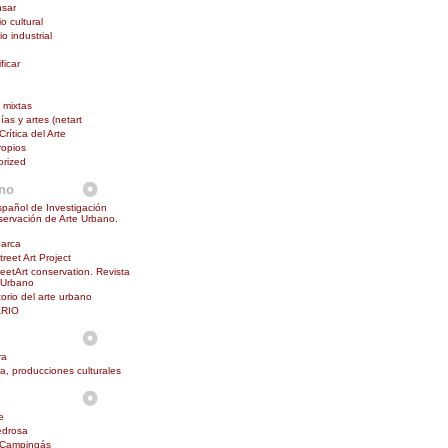
nsar
o cultural
o industrial
ficar
 mixtas
as y artes (netart
Crítica del Arte
ropios
orized
ano
pañol de Investigación
ervación de Arte Urbano.
barca
reet Art Project
reetArt conservation. Revista
 Urbano
orio del arte urbano
RIO
ra
na, producciones culturales
e
edrosa
 Campingás