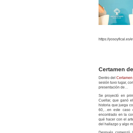
https://yosoyfical.es
Certamen de 
Dentro del
Certamen 
sesión tuvo lugar, co
presentación de…
Se proyectó en prim
Cuellar, que ganó e
historia que juega c
60,…en este caso 
encontrado en la co
qué hacer con el arte
del hallazgo y algo
Después comenzó la