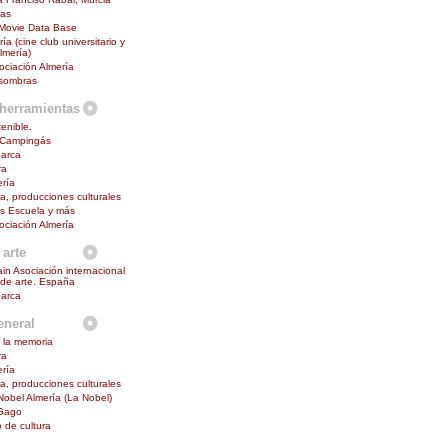
mas
 Movie Data Base
ía (cine club universitario y
lmería)
ciación Almería
 sombras
herramientas
enible.
 Campingás
barca
ra
ría
na, producciones culturales
s Escuela y más
ciación Almería
 arte
in Asociación internacional
s de arte. España
barca
eneral
 la memoria
ra
ría
na, producciones culturales
 Nobel Almería (La Nobel)
Gago
o de cultura