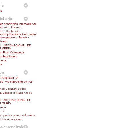
le
ra
el arte
in Asociación internacional
s de arte. España
 – Centro de
ción y Estudios Avanzados
ntemporáneo, Murcia-
diendo
AL INTERNACIONAL DE
ALMERÍA
n Foto Colectania
n Inquietarte
barca
ra
ión
f American Art
 de "we-make-money-not-
undó Carnaby Street
la Biblioteca Nacional de
AL INTERNACIONAL DE
ALMERÍA
barca
ría
na, producciones culturales
s Escuela y más
a/aprendizaje