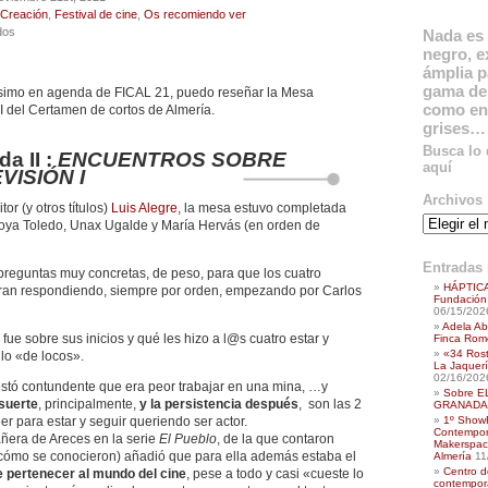
Creación
,
Festival de cine
,
Os recomiendo ver
en
dos
Nada es 
FESTIVAL
negro, e
INTERNACIONAL
ámplia p
DE
gama de 
ísimo en agenda de FICAL 21, puedo reseñar la Mesa
CINE
como en
II del Certamen de cortos de Almería.
DE
grises…
ALMERÍA,
Busca lo
XX
a II :
ENCUENTROS SOBRE
aquí
EDICIÓN
VISIÓN I
2021.
Archivos
Algo
or (y otros títulos)
Luis Alegre
, la mesa estuvo completada
Archivos
del
oya Toledo, Unax Ugalde y María Hervás (en orden de
día
20/11/21
Entradas 
preguntas muy concretas, de peso, para que los cuatro
HÁPTICA
ueran respondiendo, siempre por orden, empezando por Carlos
Fundación 
06/15/202
Adela Ab
fue sobre sus inicios y qué les hizo a l@s cuatro estar y
Finca Rome
«34 Ros
lo «de locos».
La Jaquerí
02/16/202
estó contundente que era peor trabajar en una mina, …y
Sobre E
 suerte
, principalmente,
y la persistencia después
, son las 2
GRANADA,
1º ShowR
r para estar y seguir queriendo ser actor.
Contempora
ñera de Areces en la serie
El Pueblo
, de la que contaron
Makerspac
cómo se conocieron) añadió que para ella además estaba el
Almería
11
Centro d
e pertenecer al mundo del cine
, pese a todo y casi «cueste lo
contempor