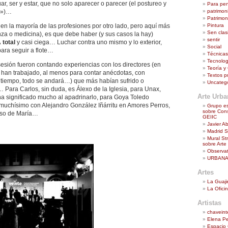
uar, ser y estar, que no solo aparecer o parecer (el postureo y
Para pe
patrimoni
is»)…
Patrimoni
Pintura
 en la mayoría de las profesiones por otro lado, pero aquí más
Sen clasi
nza o medicina), es que debe haber (y sus casos la hay)
sentir
total
y casi ciega… Luchar contra uno mismo y lo exterior,
Social
para seguir a flote…
Técnicas
Tecnologí
sesión fueron contando experiencias con los directores (en
Teoría y 
han trabajado, al menos para contar anécdotas, con
Textos p
 tiempo, todo se andará…) que más habían sufrido o
Uncateg
 Para Carlos, sin duda, es Álexo de la Iglesia, para Unax,
Arte Urb
 significado mucho al apadrinarlo, para Goya Toledo
muchísimo con Alejandro González Iñárritu en Amores Perros,
Grupo es
sobre Cons
aso de María…
GEIIC
Javier A
Madrid St
Mural St
sobre Arte
Observat
URBANA
Artes
La Guaji
La Ofici
Artistas
chaveint
Elena P
Espacio