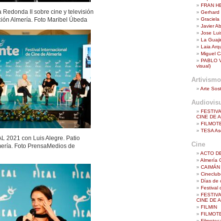
FRAN H
 Redonda II sobre cine y televisión
Gerhard 
Graciela
ación Almería. Foto Maribel Úbeda
Javier A
Jose Lu
La Guaji
Laia Arq
Miguel Ca
PABLO VA
visual)
Artivismo
Arte Sost
Audiovis
FESTIV
CINE DE 
FILMOT
TESA Aso
 2021 con Luis Alegre. Patio
Cine
mería. Foto PrensaMedios de
ACTO D
Almería 
CAIMÁN 
Cineclub
Días de 
Festival
FESTIV
CINE DE 
FILMIN
FILMOT
Filmotec