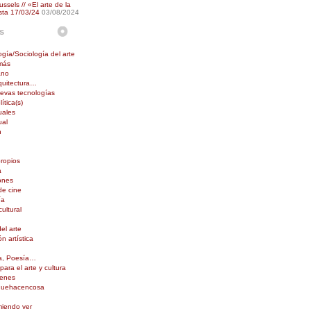
ussels // «El arte de la
sta 17/03/24
03/08/2024
s
ogía/Sociología del arte
 más
ano
rquitectura…
uevas tecnologías
ítica(s)
uales
ual
n
propios
a
ones
de cine
ía
ultural
del arte
ón artística
ra, Poesía…
ara el arte y cultura
genes
quehacencosa
iendo ver