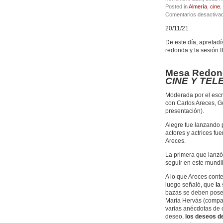
Posted in
Almería
,
cine
,
Comentarios desactiva
20/11/21
De este día, apretad
redonda y la sesión I
Mesa Redond
CINE Y TELE
Moderada por el escrit
con Carlos Areces, G
presentación).
Alegre fue lanzando 
actores y actrices f
Areces.
La primera que lanzó 
seguir en este mundil
A lo que Areces cont
luego señaló, que
la
bazas se deben posee
María Hervás (compa
varias anécdotas de 
deseo,
los deseos d