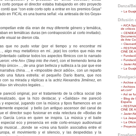
u corto porque el director estaba trabajando en otro proyecto
Danza/Bai
contó que “con este corto opto a entrar en los premios Goya”
La Guaji
ado en FICAL es una buena señal: «la antesala de los Goya»
Difusión d
AICA Spa
competían este día eran de muy diferente género y temática,
de crítico
ban en temáticas duras (en contraposición al corto invitado).
CENDEAC
Documenta
te visual se dieron cita.
de Arte Co
Clavoar
as que no pudo votar (por el tiempo y no encontrar mi
FESTIV
, algo muy metafórico en mí…jeje) los cortos que más me
CINE DE 
intentado calibrar todos los aspectos fílmicos con lo narrado
Fundació
Fundació
fueron: «He An» (
Step into the river
), con el tremendo tema de
Javier A
 «hijo único»…, de una gran belleza y sutileza a la par que ese
La Guaji
narrativa china…, e «Imposible decir adiós», con un reparto
do una futura estrella: el pequeño Darío Ibarra, que nos
Divulgac
 con su mirada y réplicas a la actriz Alexandra Jiménez, en
Archive o
ilia» sin vínculos legales…
Archivos
art.com"
 pareció original, por el tratamiento de la crítica social (de
Así se f
realizado, que la hizo destacar, y «Salidas» me pareció
Blog de 
España
 y especial, jugando con la música y tipos flamencos en un
FESTIV
temente especial y bello (un antiguo ascensor del canal de
CINE DE 
ue el director supo fusionar en esta relectura de «Bodas de
Javier A
 García Lorca en quien se inspira. La música y el baile
La Jaque
La Ofici
 especial eco y presencia en este corto-ensayo audiovisual
Proyecto
lip musical…,donde se «crea una fusión asociativa entre el
uropa, el movimiento y el silencio, y las despedidas y la
Ensañanz