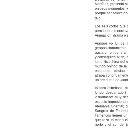
Martínez, presentó s
en esos momentos, y 
porque ser seleccion
dijo.
Los seis cortos que 
pero todos se enclava
Animación, drama o ar
Aunque yo fui de l
geoposicionamiento…
gustaron en general (
y conseguido al fin) 
la política china del
mundo onírico de la 
estupendo, destacan
atrapa continuamente
un pre duelo de «fam
«Cinco estrellas», me
fondo desgarrador) 
visualmente muy rica
espacio impresionan
Alemania Oriental) q
Sangre» de Federico
flamencos tienen un
que roza el video c
norte y el sur de E