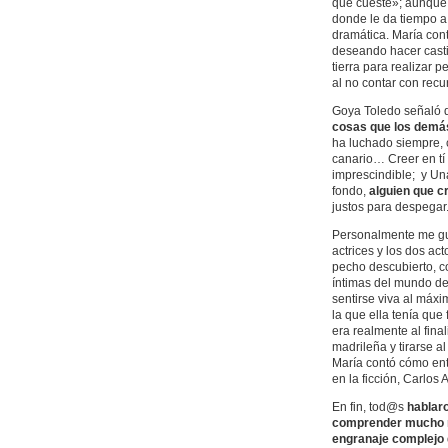
que cueste»; aunque 
donde le da tiempo a
dramática. María con
deseando hacer cast
tierra para realizar 
al no contar con rec
Goya Toledo señaló
cosas que los demás
ha luchado siempre, 
canario… Creer en tí 
imprescindible; y Una
fondo,
alguien que cr
justos para despegar
Personalmente me gu
actrices y los dos ac
pecho descubierto, c
íntimas del mundo de 
sentirse viva al máx
la que ella tenía que
era realmente al fina
madrileña y tirarse 
María contó cómo entr
en la ficción, Carlos 
En fin, tod@s
hablaro
comprender mucho me
engranaje complejo q