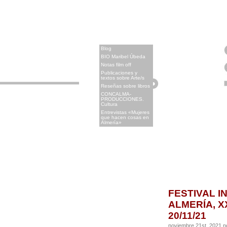
x
Blog
BIO Maribel Úbeda
Notas film off
Publicaciones y
textos sobre Arte/s
Reseñas sobre libros
CONCALMA-
PRODUCCIONES.
Cultura
Entrevistas «Mujeres
que hacen cosas en
Almería»
FESTIVAL I
ALMERÍA, XX
20/11/21
noviembre 21st, 2021 n