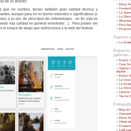
as de su director.
Elena P
Fundaci
os que no nombro, tenían también gran calidad técnica y
La Jaque
santes, aunque para mí no fueron redondos o significativos (o
La Ofici
dos, a su vez, de otros tipos de cortometrajes…en fin, esto es
Mil pedra
cuando hay calidad en general enrededor…). Pero podeis ver
Paco Agui
 el enlace de abajo que redirecciona a la web del festival.
Proyecto
Espacio a
La Guaji
Espacios 
galerias...
Acanto, 
Casa Sos
Galería 
Madrid
Kicken G
La Casa
La Guaji
La Ofici
Librería
Two Art G
Fotografí
Blog de 
Clavoar
Elena P
FRAN H
Fundació
LUM cole