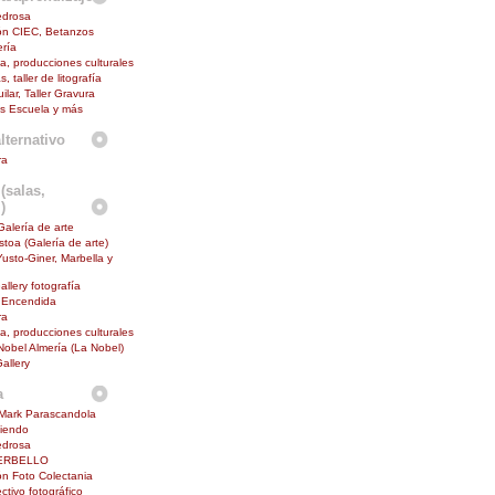
edrosa
ón CIEC, Betanzos
ría
na, producciones culturales
s, taller de litografía
lar, Taller Gravura
s Escuela y más
lternativo
ra
(salas,
)
Galería de arte
toa (Galería de arte)
Yusto-Giner, Marbella y
allery fotografía
 Encendida
ra
na, producciones culturales
 Nobel Almería (La Nobel)
allery
a
Mark Parascandola
diendo
edrosa
ERBELLO
n Foto Colectania
ctivo fotográfico