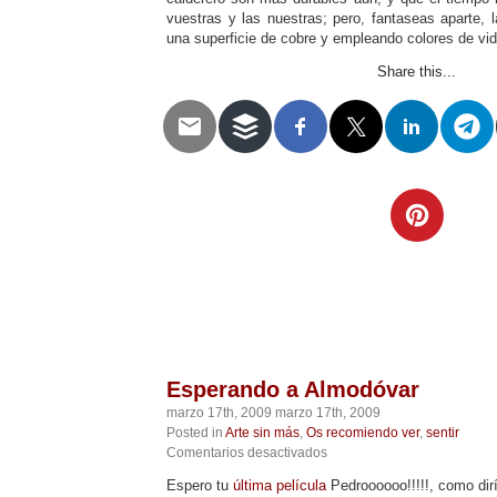
vuestras y las nuestras; pero, fantaseas aparte, l
una superficie de cobre y empleando colores de vidr
Share this...
Telegram
Twitter
WhatsApp
Email
Facebook
Pinterest
Tumblr
Compartir
Esperando a Almodóvar
marzo 17th, 2009 marzo 17th, 2009
Posted in
Arte sin más
,
Os recomiendo ver
,
sentir
en
Comentarios desactivados
Esperando
Espero tu
última película
Pedroooooo!!!!!, como dir
a