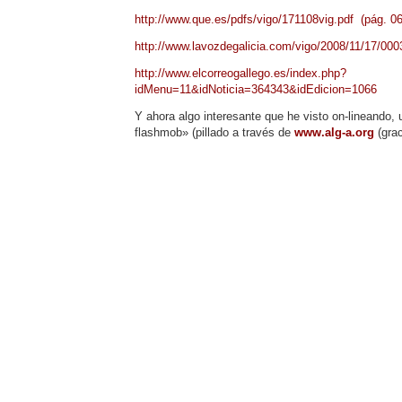
http://www.que.es/pdfs/vigo/171108vig.pdf (pág. 06
http://www.lavozdegalicia.com/vigo/2008/11/17/00
http://www.elcorreogallego.es/index.php?
idMenu=11&idNoticia=364343&idEdicion=1066
Y ahora algo interesante que he visto on-lineando,
flashmob» (pillado a través de
www.alg-a.org
(gra