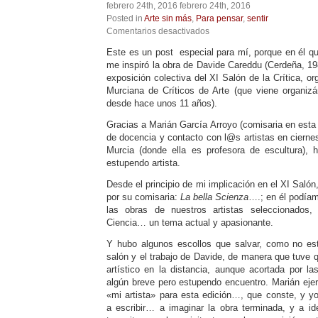
febrero 24th, 2016 febrero 24th, 2016
Posted in
Arte sin más
,
Para pensar
,
sentir
en
Comentarios desactivados
Perturbar-
Este es un post especial para mí, porque en él qui
tranquilizar:
me inspiró la obra de Davide Careddu (Cerdeña, 19
Davide
Careddu
exposición colectiva del XI Salón de la Crítica, o
(I)
Murciana de Críticos de Arte (que viene organiz
desde hace unos 11 años).
Gracias a Marián García Arroyo (comisaria en esta 
de docencia y contacto con l@s artistas en cierne
Murcia (donde ella es profesora de escultura), 
estupendo artista.
Desde el principio de mi implicación en el XI Saló
por su comisaria:
La bella Scienza
….; en él podíam
las obras de nuestros artistas seleccionados, 
Ciencia… un tema actual y apasionante.
Y hubo algunos escollos que salvar, como no est
salón y el trabajo de Davide, de manera que tuve 
artístico en la distancia, aunque acortada por la
algún breve pero estupendo encuentro. Marián ejer
«mi artista» para esta edición…, que conste, y y
a escribir… a imaginar la obra terminada, y a i