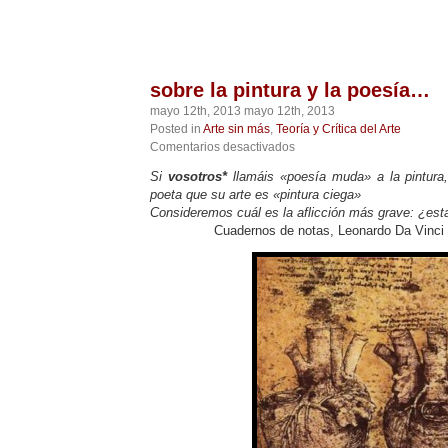
sobre la pintura y la poesía…
mayo 12th, 2013 mayo 12th, 2013
Posted in
Arte sin más
,
Teoría y Crítica del Arte
en
Comentarios desactivados
sobre
Si
vosotros*
llamáis «poesía muda» a la pintura, 
la
poeta que su arte es «pintura ciega»
pintura
y
Consideremos cuál es la aflicción más grave: ¿est
la
Cuadernos de notas, Leonardo Da Vinci
poesía…