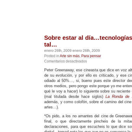
Telegram
Twitter
WhatsApp
Email
Facebook
Pinterest
Tumblr
Compartir
Sobre estar al día…tecnologías
tal…
enero 26th, 2009 enero 26th, 2009
Posted in
Arte sin más
,
Para pensar
en
Comentarios desactivados
Sobre
Peter Greenaway, ese cineasta que dice en voz alt
estar
de su evolución, y por ello es criticado, y ese 
al
día…
odiado al 50%…, si, bueno pues este director de
tecnologías
otros medios, pero pongo este porque yo me entero
digitales
qué le voy a hacer) lo siguiente sobre su reciente
y
(mal titulada desde hace siglos)
La Ronda de 
tal…
además, y como colofón, sobre el camino del cine 
artes…).
*Os pido, a los no amantes del cine de Greenawa
final, o que directamente pincheis de la mita
declaraciones, para que escucheis lo que dice so
digital…tomad nota los que aun no os convence lo 