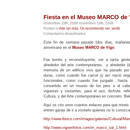
Fiesta en el Museo MARCO de 
noviembre 18th, 2008 noviembre 18th, 2008
Posted in
Arte sin más
,
Os recomiendo ver
,
sentir
en
Comentarios desactivados
Fiesta
Este fin de semana pasado (dos días, mañanas
en
aniversario en el
Museo MARCO de Vigo
el
.
Museo
MARCO
Fue bonito y reconstituyente, ver a tanta gent
de
alrededor del arte contemporáneo, y alrededor (d
Vigo
memoria de un edificio vivo que ha pasado por 
duras, como cuando fue carcel (y así nació orig
funcionales, como cuando fue juzgado…;hasta
convertido en un museo de los pies a al cabez
vigueses y visitantes, para el uso, disfrute, ref
Cultura, y del Arte contemporáneo en concreto. Bién
Aquí os cito unos cuantos enlaces para que mireis 
entren ganas de ir a visitarlo quienes no lo conozca
http://www.ibinco.com/images/galerias/Cultural/M
http://www.vigoenfotos.com/m_marco_sal_1.html