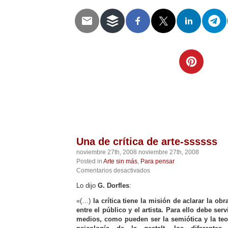
Telegram
Twitter
WhatsApp
Email
Facebook
Pinterest
Tumblr
Compartir
Una de crítica de arte-ssssss
noviembre 27th, 2008 noviembre 27th, 2008
Posted in
Arte sin más
,
Para pensar
en
Comentarios desactivados
Una
Lo dijo
G. Dorfles
:
de
crítica
«(…)
la crítica tiene la misión de aclarar la obra
de
entre el público y el artista. Para ello debe ser
arte-
medios, como pueden ser la semiótica y la teor
ssssss