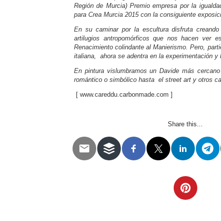
Región de Murcia) Premio empresa por la igualda
para Crea Murcia 2015 con la consiguiente exposici
En su caminar por la escultura disfruta creando
artilugios antropomórficos que nos hacen ver es
Renacimiento colindante al Manierismo. Pero, parti
italiana, ahora se adentra en la experimentación y 
En pintura vislumbramos un Davide más cercano a
romántico o simbólico hasta el street art y otros 
[ www.careddu.carbonmade.com ]
Share this...
Telegram
Twitter
WhatsApp
Email
Facebook
Pinterest
Tumblr
Compartir