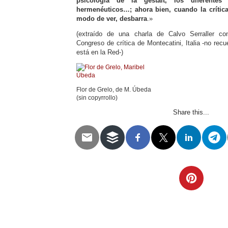
psicología de la gestalt, los diferentes 
hermenéuticos…; ahora bien, cuando la crítica
modo de ver, desbarra
.»
(extraído de una charla de Calvo Serraller co
Congreso de crítica de Montecatini, Italia -no rec
está en la Red-)
Flor de Grelo, de M. Úbeda
(sin copyrrollo)
Share this...
Telegram
Twitter
WhatsApp
Email
Facebook
Pinterest
Tumblr
Compartir