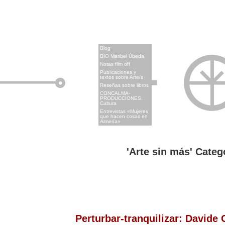
x
Blog
BIO Maribel Úbeda
Notas film off
Publicaciones y
textos sobre Arte/s
Reseñas sobre libros
CONCALMA-
PRODUCCIONES.
Cultura
Entrevistas «Mujeres
que hacen cosas en
Almería»
'Arte sin más' Categ
Perturbar-tranquilizar: Davide 