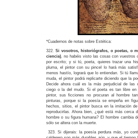
*Cuadernos de notas sobre Estética:
322.
Si vosotros, historiógrafos, o poetas, o
ciencia)
, no habéis visto las cosas con vuestros o
por escrito; y si tú, poeta, quieres trazar una hi
pluma, el pintor con su pincel lo hará más satis
menos hastío, logrará que lo entiendan. Si tú llam
muda, el pintor podrá replicarte diciendo que la p
Decide ahora cuál es la más perjudicial de las 
ciego o la del mudo. Si el poeta es tan libre e
pintor, sus ficciones no procuran al hombre tan
pinturas, porque si la poesía se empeña en figu
hechos, sitios, el pintor busca en la imitación d
reproducirlas. Ahora bien, ¿qué está más cerca 
hombre o su figura humana? El hombre cambia de 
sólo se altera con la muerte.
323. Si dijerais: la poesía perdura más, yo cont
calderero son más durables aún, y que el tiempo