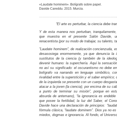
«Laudate hominem». Bolígrafo sobre papel.
Davide Careddu. 2015. Murcia.
……………………………………………………………
“El arte es perturbar, la ciencia debe tr
Y de esta manera nos perturban, tranquilamente,
que muestra en el presente Salón Davide, un
renacentista (por su modo de trabajar, su talento, ta
”Laudate hominem”, de realización concienzuda, es
desasosiega enormemente, ya que denuncia la i
sustitutos de la ciencia (y también de la ideolog
devenir humano: la superchería. Aquí la sensación
no así su significado: el oscurantismo no debe 
bolígrafo va narrando en lenguaje simbólico, co
rivalidad entre la superstición y el saber empírico; d
de la izquierda se presente con un cuerpo desgast
atacar a la joven (la ciencia); por encima de su cab
a punto de terminar su misión”, porque en est
absurda de antemano), “la ignorancia es endeble a
que posee la fertilidad, la luz del Saber, el Con
Davide hace una declaración de principios: “lauda
fórmula clásica, “laudate dominem”. Dios ya no es
miedos, dogmas e ignorancia. Al fondo, el Univers