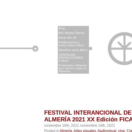
x
Blog
BIO Maribel Úbeda
Notas film off
Publicaciones y
textos sobre Arte/s
Reseñas sobre libros
CONCALMA-
PRODUCCIONES.
Cultura
Entrevistas «Mujeres
que hacen cosas en
Almería»
FESTIVAL INTERANCIONAL DE
ALMERÍA 2021 XX Edición FIC
noviembre 16th, 2021 noviembre 16th, 2021
Posted in
Almería
,
Artes visuales
,
Audiovisual
,
cine
,
Cr