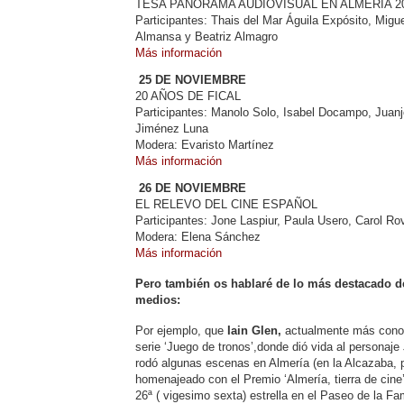
TESA PANORAMA AUDIOVISUAL EN ALMERÍA 20
Participantes: Thais del Mar Águila Expósito, Migu
Almansa y Beatriz Almagro
Más información
25 DE NOVIEMBRE
20 AÑOS DE FICAL
Participantes: Manolo Solo, Isabel Docampo, Juanj
Jiménez Luna
Modera: Evaristo Martínez
Más información
26 DE NOVIEMBRE
EL RELEVO DEL CINE ESPAÑOL
Participantes: Jone Laspiur, Paula Usero, Carol Ro
Modera: Elena Sánchez
Más información
Pero también os hablaré de lo más destacado de
medios:
Por ejemplo, que
Iain Glen,
actualmente más conoci
serie ‘Juego de tronos’,donde dió vida al personaj
rodó algunas escenas en Almería (en la Alcazaba, p
homenajeado con el Premio ‘Almería, tierra de cine’,
26ª ( vigesimo sexta) estrella en el Paseo de la Fa