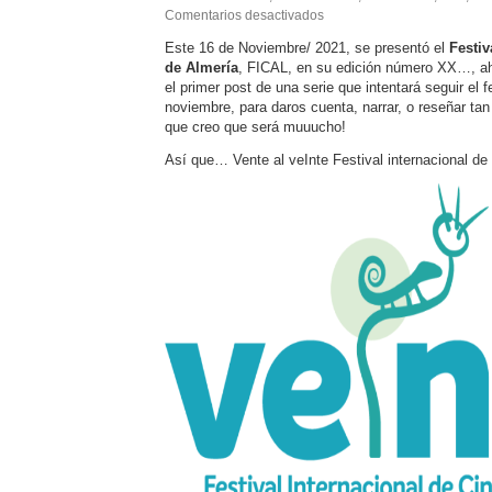
en
Comentarios desactivados
FESTIVAL
Este 16 de Noviembre/ 2021, se presentó el
Festiv
INTERANCIONAL
de Almería
, FICAL, en su edición número XX…, a
DE
CINE
el primer post de una serie que intentará seguir el f
DE
noviembre, para daros cuenta, narrar, o reseñar tan
ALMERÍA
que creo que será muuucho!
2021
XX
Así que… Vente al veInte Festival internacional de 
Edición
FICAL
21