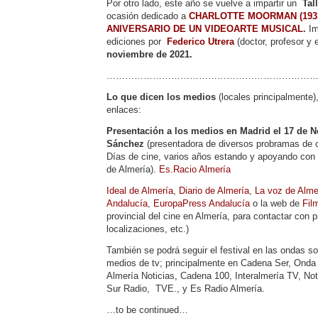
Por otro lado, este año se vuelve a impartir un
Tal
ocasión dedicado a
CHARLOTTE MOORMAN (1933-
ANIVERSARIO DE UN VIDEOARTE MUSICAL
.
Im
ediciones por
Federico Utrera
(doctor, profesor y 
noviembre de 2021.
……………………………………………………………
Lo que dicen los medios
(locales principalmente)
enlaces:
Presentación a los medios en Madrid el 17 de 
Sánchez
(presentadora de diversos probramas de c
Días de cine, varios años estando y apoyando con 
de Almería).
Es.Racio Almería
Ideal de Almería
,
Diario de Almería
,
La voz de Alme
Andalucía
,
EuropaPress Andalucía
o la web de
Fil
provincial del cine en Almería, para contactar con p
localizaciones, etc.)
También se podrá seguir el festival en las ondas s
medios de tv; principalmente en Cadena Ser, Onda
Almería Noticias, Cadena 100, Interalmería TV, Not
Sur Radio, TVE., y Es Radio Almería.
…to be continued…