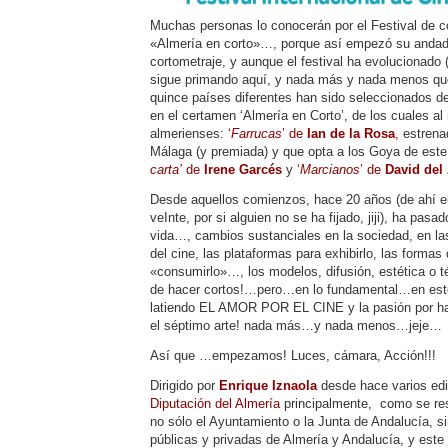
Muchas personas lo conocerán por el Festival de c
«Almería en corto»…, porque así empezó su andad
cortometraje, y aunque el festival ha evolucionado (
sigue primando aquí, y nada más y nada menos que
quince países diferentes han sido seleccionados de 
en el certamen ‘Almería en Corto’, de los cuales a
almerienses:
‘
Farrucas
’ de
Ian de la Rosa
,
estrenad
Málaga (y premiada) y que opta a los Goya de este 
carta’
de
Irene Garcés
y ‘
Marcianos
’ de
David del
Desde aquellos comienzos, hace 20 años (de ahí el 
veInte, por si alguien no se ha fijado, jiji), ha pas
vida…, cambios sustanciales en la sociedad, en las 
del cine, las plataformas para exhibirlo, las formas
«consumirlo»…, los modelos, difusión, estética o 
de hacer cortos!…pero…en lo fundamental…en este 
latiendo EL AMOR POR EL CINE y la pasión por hac
el séptimo arte! nada más…y nada menos…jeje…
Así que …empezamos! Luces, cámara, Acción!!!
Dirigido por
Enrique Iznaola
desde hace varios edi
Diputación del Almería
principalmente, como se res
no sólo el Ayuntamiento o la Junta de Andalucía, 
públicas y privadas de Almería y Andalucía, y este 2