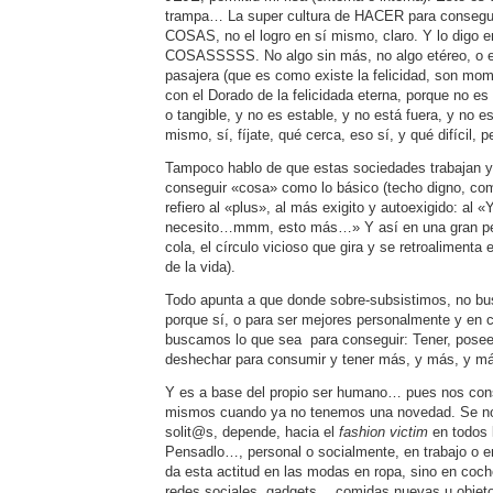
trampa… La super cultura de HACER para conseguir
COSAS, no el logro en sí mismo, claro. Y lo digo 
COSASSSSS. No algo sin más, no algo etéreo, o es
pasajera (que es como existe la felicidad, son mo
con el Dorado de la felicidada eterna, porque no es
o tangible, y no es estable, y no está fuera, y no 
mismo, sí, fíjate, qué cerca, eso sí, y qué difícil, 
Tampoco hablo de que estas sociedades trabajan y
conseguir «cosa» como lo básico (techo digno, co
refiero al «plus», al más exigito y autoexigido: al
necesito…mmm, esto más…» Y así en una gran pes
cola, el círculo vicioso que gira y se retroalimenta 
de la vida).
Todo apunta a que donde sobre-subsistimos, no b
porque sí, o para ser mejores personalmente y en 
buscamos lo que sea para conseguir: Tener, posee
deshechar para consumir y tener más, y más, y 
Y es a base del propio ser humano… pues nos co
mismos cuando ya no tenemos una novedad. Se n
solit@s, depende, hacia el
fashion victim
en todos 
Pensadlo…, personal o socialmente, en trabajo o e
da esta actitud en las modas en ropa, sino en coche
redes sociales, gadgets…,comidas nuevas u objet