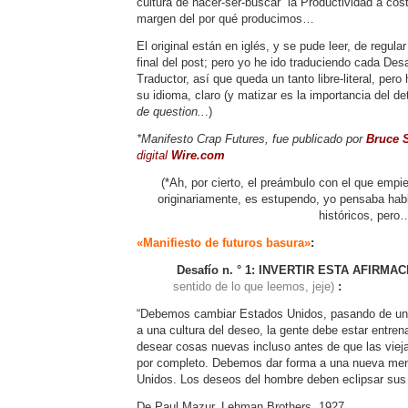
cultura de hacer-ser-buscar la Productividad a cos
margen del por qué producimos…
El original están en iglés, y se pude leer, de regul
final del post; pero yo he ido traduciendo cada Des
Traductor, así que queda un tanto libre-literal, pe
su idioma, claro (y matizar es la importancia del d
de question..
.)
*Manifesto Crap Futures, fue publicado por
Bruce S
digital
Wire.com
(*Ah, por cierto, el preámbulo con el que empi
originariamente, es estupendo, yo pensaba habl
históricos, pero
«Manifiesto de futuros basura»
:
Desafío n. ° 1:
INVERTIR ESTA AFIRMA
sentido de lo que leemos, jeje)
:
“Debemos cambiar Estados Unidos, pasando de una
a una cultura del deseo, la gente debe estar entren
desear cosas nuevas incluso antes de que las vie
por completo. Debemos dar forma a una nueva men
Unidos. Los deseos del hombre deben eclipsar sus
De Paul Mazur, Lehman Brothers, 1927