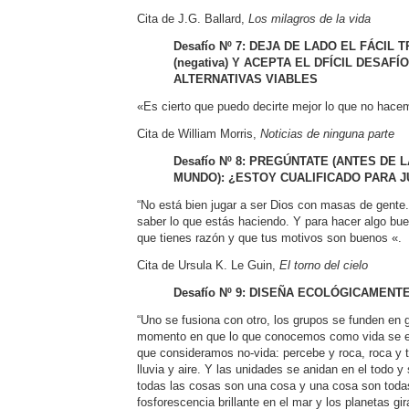
Cita de J.G. Ballard,
Los milagros de la vida
Desafío Nº 7: DEJA DE LADO EL FÁCIL 
(negativa) Y ACEPTA EL DFÍCIL DESAF
ALTERNATIVAS VIABLES
«Es cierto que puedo decirte mejor lo que no hac
Cita de William Morris,
Noticias de ninguna parte
Desafío Nº 8: PREGÚNTATE (ANTES DE
MUNDO): ¿ESTOY CUALIFICADO PARA 
“No está bien jugar a ser Dios con masas de gente.
saber lo que estás haciendo. Y para hacer algo bue
que tienes razón y que tus motivos son buenos «.
Cita de Ursula K. Le Guin,
El torno del cielo
Desafío Nº 9: DISEÑA ECOLÓGICAMENT
“Uno se fusiona con otro, los grupos se funden en 
momento en que lo que conocemos como vida se en
que consideramos no-vida: percebe y roca, roca y tie
lluvia y aire. Y las unidades se anidan en el todo 
todas las cosas son una cosa y una cosa son todas
fosforescencia brillante en el mar y los planetas gi