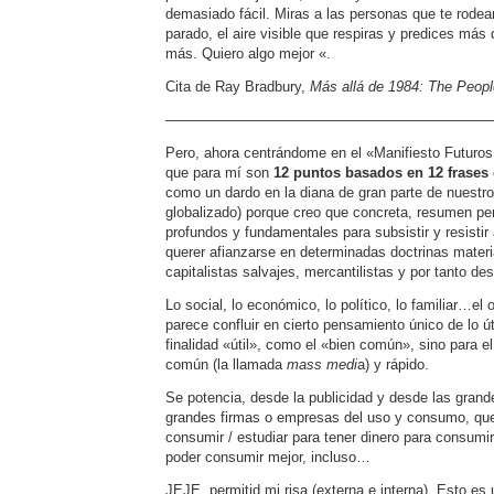
demasiado fácil. Miras a las personas que te rodean
parado, el aire visible que respiras y predices más
más. Quiero algo mejor «.
Cita de Ray Bradbury,
Más allá de 1984: The Peop
——————————————————————
Pero, ahora centrándome en el «Manifiesto Futuro
que para mí son
12 puntos basados en 12 frases
como un dardo en la diana de gran parte de nuestro
globalizado) porque creo que concreta, resumen 
profundos y fundamentales para subsistir y resisti
querer afianzarse en determinadas doctrinas materiali
capitalistas salvajes, mercantilistas y por tanto d
Lo social, lo económico, lo político, lo familiar…el 
parece confluir en cierto pensamiento único de lo út
finalidad «útil», como el «bien común», sino para e
común (la llamada
mass medi
a) y rápido.
Se potencia, desde la publicidad y desde las gran
grandes firmas o empresas del uso y consumo, que
consumir / estudiar para tener dinero para consumi
poder consumir mejor, incluso…
JEJE, permitid mi risa (externa e interna). Esto es