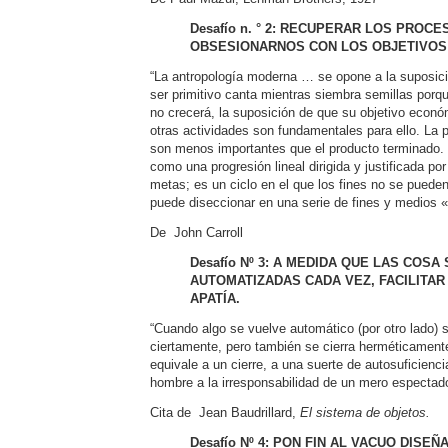
Desafío n. ° 2:
RECUPERAR LOS PROCE
OBSESIONARNOS CON LOS OBJETIVO
“La antropología moderna … se opone a la suposición
ser primitivo canta mientras siembra semillas porqu
no crecerá, la suposición de que su objetivo econó
otras actividades son fundamentales para ello. La p
son menos importantes que el producto terminado. 
como una progresión lineal dirigida y justificada por
metas; es un ciclo en el que los fines no se pueden 
puede diseccionar en una serie de fines y medios «
De John Carroll
Desafío Nº 3: A
MEDIDA QUE LAS COSA 
AUTOMATIZADAS CADA VEZ, FACILITAR 
APATÍA.
“Cuando algo se vuelve automático (por otro lado) 
ciertamente, pero también se cierra herméticament
equivale a un cierre, a una suerte de autosuficiencia
hombre a la irresponsabilidad de un mero espectado
Cita de Jean Baudrillard,
El sistema de objetos.
Desafío Nº 4: PON FIN AL VACUO DISEÑ