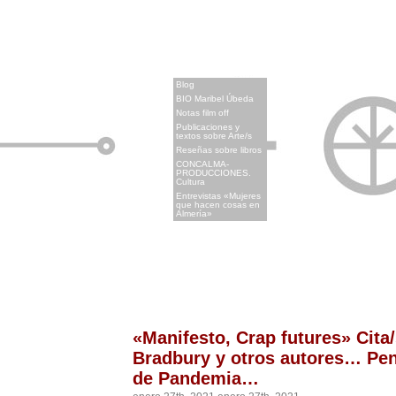
x
Blog
BIO Maribel Úbeda
Notas film off
Publicaciones y
textos sobre Arte/s
Reseñas sobre libros
CONCALMA-
PRODUCCIONES.
Cultura
Entrevistas «Mujeres
que hacen cosas en
Almería»
«Manifesto, Crap futures» Cita
Bradbury y otros autores… Pe
de Pandemia…