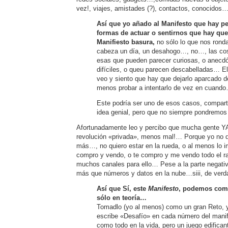
vez!, viajes, amistades (?), contactos, conocidos…
Así que yo añado al Manifesto que hay p
formas de actuar o sentirnos que hay que
Manifiesto basura,
no sólo lo que nos ronda
cabeza un día, un desahogo…, no…, las 
esas que pueden parecer curiosas, o anecdó
difíciles, o queu parecen descabelladas… El 
veo y siento que hay que dejarlo aparcado d
menos probar a intentarlo de vez en cuan
Este podría ser uno de esos casos, compar
idea genial, pero que no siempre pondremos 
Afortunadamente leo y percibo que mucha gente 
revolución «privada», menos mal!… Porque yo no qu
más…, no quiero estar en la rueda, o al menos lo 
compro y vendo, o te compro y me vendo todo el ra
muchos canales para ello… Pese a la parte negati
más que números y datos en la nube…siii, de ver
Así que Sí, este
Manifesto
, podemos comp
sólo en teoría…
Tomadlo (yo al menos) como un gran Reto, y
escribe «Desafío» en cada número del mani
como todo en la vida, pero un juego edifican