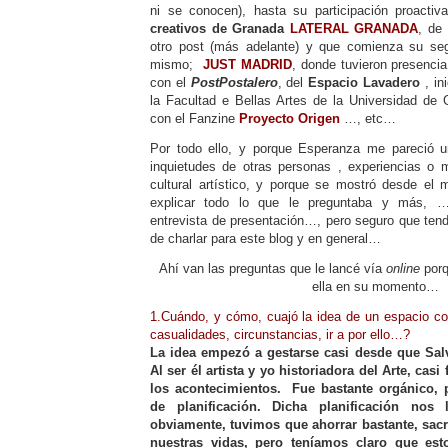
ni se conocen), hasta su participación proactiv
creativos de Granada
LATERAL GRANADA
, de 
otro post (más adelante) y que comienza su se
mismo;
JUST MADRID
, donde tuvieron presenci
con el
PostPostalero
, del
Espacio Lavadero
, in
la Facultad e Bellas Artes de la Universidad de 
con el Fanzine
Proyecto Origen
…, etc…
Por todo ello, y porque Esperanza me pareció un
inquietudes de otras personas , experiencias o 
cultural artístico, y porque se mostró desde el
explicar todo lo que le preguntaba y más, …
entrevista de presentación…, pero seguro que te
de charlar para este blog y en general…
Ahí van las preguntas que le lancé vía
online
porq
ella en su momento…
1.Cuándo, y cómo, cuajó la idea de un espacio co
casualidades, circunstancias, ir a por ello…?
La idea empezó a gestarse casi desde que Sa
Al ser él artista y yo historiadora del Arte, casi
los acontecimientos.
Fue bastante orgánico, 
de planificación. Dicha planificación nos
obviamente, tuvimos que ahorrar bastante, sacri
nuestras vidas,
pero teníamos claro que es