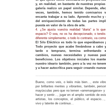
y, en realidad, en
bastante de nuestras propias
galería realizo un papel similar.
Depende, efec
veces, también, hemos tenido comisarios
encanta trabajar a su lado. Aprendo mucho y d
del enriquecimiento de todas las partes impl
puesta en valor de la obra de
arte.
4. ¿Se ajusta vuestra realidad “diaria” a lo que
espacio? O sea, no os ha decepcionado, o tenéis 
diferente simplemente, o todo lo contrario, va co
El Silo Eléctrico es todo lo que esperábamos
Todo proyecto que acabe
llevándose a cabo 
tarde o temprano, termina enfrentando
cambios, nuevas necesidades y nuevas pa
beneficioso. Los
objetivos iniciales los mant
nuestro ideario también, pero a la vez no
tenem
y a hacer autocrítica para seguir creando nueva
……………………………………………………………
Bueno, como veis, o leéis más bien…, este vibra
por brillantes mentes y vibrantes, también, perso
mayúsculas pero que no temen «arremangarse» y j
hacer y sentir…, jugar en el amplio sentido de esta
artistas, los conceptos, el público, el espacio…,
vivo y latente de continuo…