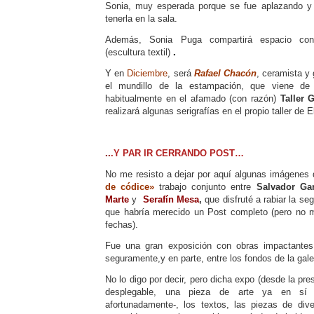
Sonia, muy esperada porque se fue aplazando y
tenerla en la sala.
Además, Sonia Puga compartirá espacio c
(escultura textil)
.
Y en
Diciembre
, será
Rafa
el
Chacón
, ceramista y
el mundillo de la estampación, que viene de 
habitualmente en el afamado (con razón)
Taller G
realizará algunas serigrafías en el propio taller de E
..
.Y PAR IR CERRANDO POST…
No me resisto a dejar por aquí algunas imágenes 
de códice»
trabajo conjunto entre
Salvador Ga
Marte
y
Serafín Mesa
,
que disfruté a rabiar la seg
que habría merecido un Post completo (pero no m
fechas).
Fue una gran exposición con obras impactantes
seguramente,y en parte, entre los fondos de la gale
No lo digo por decir, pero dicha expo (desde la pre
desplegable, una pieza de arte ya en sí
afortunadamente-, los textos, las piezas de div