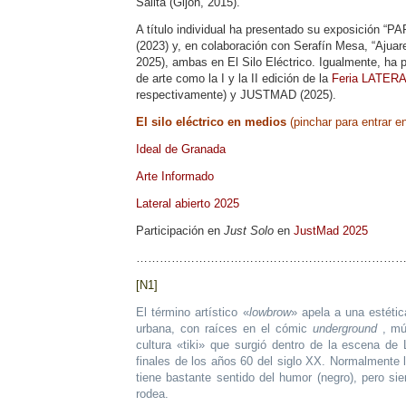
Salita (Gijón, 2015).
A título individual ha presentado su exposición “
(2023) y, en colaboración con Serafín Mesa, “Ajuar
2025), ambas en El Silo Eléctrico. Igualmente, ha p
de arte como la I y la II edición de la
Feria LATER
respectivamente) y JUSTMAD (2025).
El silo eléctrico en medios
(pinchar para entrar e
Ideal de Granada
Arte Informado
Lateral abierto 2025
Participación en
Just Solo
en
JustMad 2025
……………………………………………………………
[N1]
El término artístico «
lowbrow
» apela a una estétic
urbana, con raíces en el cómic
underground
, mú
cultura «tiki» que surgió dentro de la escena de 
finales de los años 60 del siglo XX. Normalmente 
tiene bastante sentido del humor (negro), pero sie
rodea.