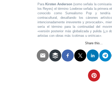
Para
Kirsten Anderson
(somo señala la comisari
los Reyes) el término Lowbrow señala la primera e
conocido como Surrealismo Pop y tendría
contracultural, desafiando los cánones artís
intencionadamente irreverente y provocador», mie
sería el término para la continuidad del movim
«versión posterior más globalizada y pulida (¿o d
artistas con obras más ícotimas u oníricas».
Share this...
Telegram
Twitter
WhatsApp
Email
Facebook
Pinterest
Tumblr
Compartir