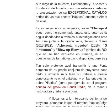
A lo largo de la muestra, Fontcuberta y D´Acosta 
Fundación de Almería, con una extensa charla con
la presentación de su
EXCEPCIONAL CATÁLO
series de las que consta “Háptica”, aunque a Almer
de ellas.
Estas series no son recientes, salvo
“Elevage d
pues, como he comentado antes, este autor es dado
seguir dando vida a trabajos o investigaciones ante
Así que junto a la citada serie, tenemos
“Der
(2015-2022),
“Acheronta movebo”
(2016),
“G
“Inframon”
y
“Blow up Blow up”
(ambas de 2009)
que no se han expuesto en Almería, ni en Se
cuestiones de tamaño-espacio disponible, pero se p
Tan solo pretendo aquí transmitir lo que Fontc
comenta de su propio conjunto de proyectos sob
dado a explicar muy bien su trabajo e ideari
generosamente en el catálogo, y en las entrevista
sobre “Háptica” (como por ejemplo, en el progra
sonrisa del gato» en Candil Radio
, de la mano
historiadora y artista plástica),
Y llegamos a lo interesante del tema gener
proyecto, enmarcar lo que el término “háptica” sig