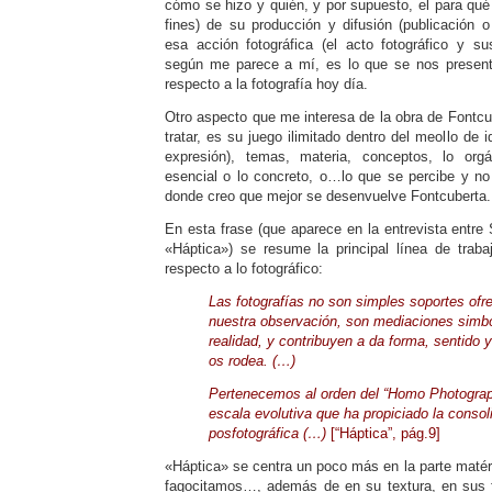
cómo se hizo y quién, y por supuesto, el para qué 
fines) de su producción y difusión (publicación o
esa acción fotográfica (el acto fotográfico y su
según me parece a mí, es lo que se nos presen
respecto a la fotografía hoy día.
Otro aspecto que me interesa de la obra de Fontcu
tratar, es su juego ilimitado dentro del meollo de 
expresión), temas, materia, conceptos, lo orgá
esencial o lo concreto, o…lo que se percibe y no
donde creo que mejor se desenvuelve Fontcuberta.
En esta frase (que aparece en la entrevista entre
«Háptica») se resume la principal línea de trab
respecto a lo fotográfico:
Las fotografías no son simples soportes of
nuestra observación, son mediaciones simból
realidad, y contribuyen a da forma, sentido 
os rodea. (…)
Pertenecemos al orden del “Homo Photograph
escala evolutiva que ha propiciado la consol
posfotográfica (…)
[“Háptica”, pág.9]
«Háptica» se centra un poco más en la parte maté
fagocitamos…, además de en su textura, en sus