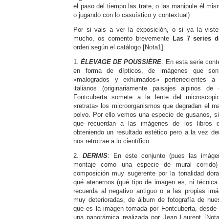
el paso del tiempo las trate, o las manipule él mi
o jugando con lo casuístico y contextual)
Por si vais a ver la exposición, o si ya la viste
mucho, os comento brevemente
Las 7 series 
orden según el catálogo [Nota1]:
1.
ÉLEVAGE DE POUSSIÈRE
: En esta serie co
en forma de dípticos, de imágenes que son
«malogrados y exhumados» pertenecientes a l
italianos (originariamente paisajes alpinos d
Fontcuberta somete a la lente del microscopi
«retrata» los microorganismos que degradan el ma
polvo. Por ello vemos una especie de gusanos, s
que recuerdan a las imágenes de los libros de
obteniendo un resultado estético pero a la vez de
nos retrotrae a lo científico.
2.
DERMIS
: En este conjunto (pues las imáge
montaje como una especie de mural corrido
composición muy sugerente por la tonalidad do
qué atenernos (qué tipo de imagen es, ni técnica 
recuerda al negativo antiguo o a las propias im
muy deterioradas, de álbum de fotografía de nue
que es la imagen tomada por Fontcuberta, desde 
una panorámica realizada por Jean Laurent [Nota