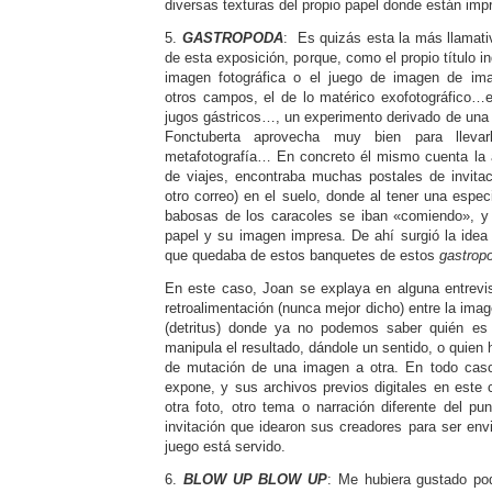
diversas texturas del propio papel donde están impr
5.
GASTROPODA
: Es quizás esta la más llamativ
de esta exposición, porque, como el propio título in
imagen fotográfica o el juego de imagen de ima
otros campos, el de lo matérico exofotográfico…e
jugos gástricos…, un experimento derivado de una 
Fonctuberta aprovecha muy bien para lleva
metafotografía… En concreto él mismo cuenta la 
de viajes, encontraba muchas postales de invitac
otro correo) en el suelo, donde al tener una espec
babosas de los caracoles se iban «comiendo», y p
papel y su imagen impresa. De ahí surgió la idea d
que quedaba de estos banquetes de estos
gastrop
En este caso, Joan se explaya en alguna entrevi
retroalimentación (nunca mejor dicho) entre la ima
(detritus) donde ya no podemos saber quién es e
manipula el resultado, dándole un sentido, o quien h
de mutación de una imagen a otra. En todo caso,
expone, y sus archivos previos digitales en este 
otra foto, otro tema o narración diferente del pun
invitación que idearon sus creadores para ser env
juego está servido.
6.
BLOW UP BLOW UP
: Me hubiera gustado pod