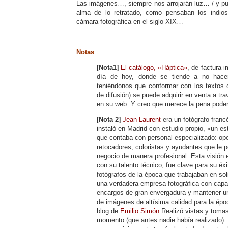
Las imágenes…, siempre nos arrojarán luz… / y pu
alma de lo retratado, como pensaban los indio
cámara fotográfica en el siglo XIX…
…………………………………………………………
Notas
[Nota1]
El catálogo, «Háptica»
, de factura 
día de hoy, donde se tiende a no hacer 
teniéndonos que conformar con los textos
de difusión) se puede adquirir en venta a tr
en su web. Y creo que merece la pena poder 
[Nota 2]
Jean Laurent
era un fotógrafo franc
instaló en Madrid con estudio propio, «un e
que contaba con personal especializado: op
retocadores, coloristas y ayudantes que le p
negocio de manera profesional. Esta visión
con su talento técnico, fue clave para su éxi
fotógrafos de la época que trabajaban en sol
una verdadera empresa fotográfica con capa
encargos de gran envergadura y mantener u
de imágenes de altísima calidad para la ép
blog de
Emilio Simón
Realizó vistas y tomas
momento (que antes nadie había realizado).