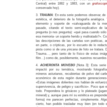
Central) entre 1882 y 1883, con un
grafoscopi
conservado hoy).
3.
TRAUMA
: En esta serie podemos observar, de
estética, el deterioro de la fotografía analógica.
elemento y soporte de «salvaguarda de la mem
pasado, citando el texto semi-explicativo de la
pregunta (o nos pregunta): «qué pasa cuando sólo
esa memoria- un soporte herido y maltratado?». Co
las descripciones de las cartelas son poéticas, a
en parte, o crípticas, por lo escueto de lo redac
pista como si de una
yincana
de foto se tratara. D
Trauma…, pero tanto de lo físico de estas imáge
film…) como de, posiblemente, nuestros recuerdo
4.
ACHERONTA MOVEBO
[
Nota 3]: Esta seri
impactó por su temática, mostrando fotograf
mineros asturianos, recubiertas de polvo del ca
económico de esta región durante generaciones
«Estas imágenes dolientes nos hablan de esfuerzo 
supervivencia, de peligro y sacrificio». Poco que e
todo. Prepondera lo grisáceo y lo plateado (jugan
mineral) y, aunque para mí su estética es preponde
forma) me parecen perfectas, simplemente. Algo
cierto, han podido trasladar muy bien (en todo e