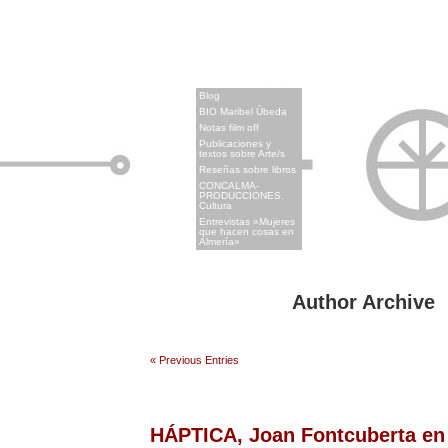
x
Blog
BIO Maribel Úbeda
Notas film off
Publicaciones y
textos sobre Arte/s
Reseñas sobre libros
CONCALMA-
PRODUCCIONES.
Cultura
Entrevistas «Mujeres
que hacen cosas en
Almería»
Author Archive
« Previous Entries
HÁPTICA, Joan Fontcuberta en