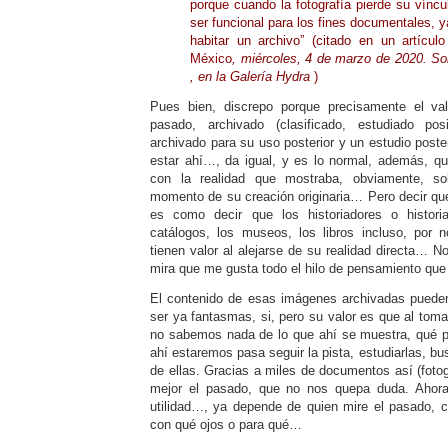
porque cuando la fotografía pierde su víncul
ser funcional para los fines documentales, y
habitar un archivo” (citado en un
artícul
México
,
miércoles, 4 de marzo de 2020. S
, en la Galería Hydra
)
Pues bien, discrepo porque precisamente el va
pasado, archivado (clasificado, estudiado pos
archivado para su uso posterior y un estudio poste
estar ahí…, da igual, y es lo normal, además, q
con la realidad que mostraba, obviamente, sob
momento de su creación originaria… Pero decir que 
es como decir que los historiadores o historia
catálogos, los museos, los libros incluso, por 
tienen valor al alejarse de su realidad directa… N
mira que me gusta todo el hilo de pensamiento que
El contenido de esas imágenes archivadas puede
ser ya fantasmas, si, pero su valor es que al tomar
no sabemos nada de lo que ahí se muestra, qué pa
ahí estaremos pasa seguir la pista, estudiarlas, bu
de ellas. Gracias a miles de documentos así (fot
mejor el pasado, que no nos quepa duda. Ahora
utilidad…, ya depende de quien mire el pasado, 
con qué ojos o para qué…