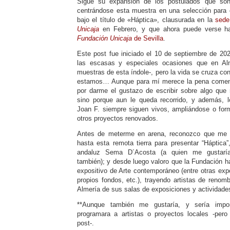
Sigue su expansión de los postulados que son 
centrándose esta muestra en una selección para 
bajo el título de «Háptica», clausurada en la
sede
Unicaja
en Febrero, y que ahora puede verse ha
Fundación
Unicaja
de Sevilla
.
Este post fue iniciado el 10 de septiembre de 202
las escasas y especiales ocasiones que en Alm
muestras de esta índole-, pero la vida se cruza co
estamos… Aunque para mí merece la pena comenta
por darme el gustazo de escribir sobre algo que
sino porque aun le queda recorrido, y además, l
Joan F. siempre siguen vivos, ampliándose o for
otros proyectos renovados.
Antes de meterme en arena, reconozco que me e
hasta esta remota tierra para presentar “Háptica”
andaluz Sema D´Acosta (a quien me gustaría 
también); y desde luego valoro que la Fundación h
expositivo de Arte contemporáneo (entre otras exp
propios fondos, etc.), trayendo artistas de renom
Almería de sus salas de exposiciones y actividade
**Aunque también me gustaría, y sería impor
programara a artistas o proyectos locales -pero
post-.