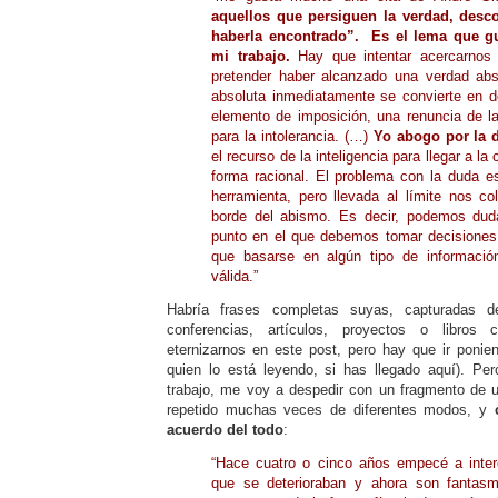
aquellos que persiguen la verdad, desco
haberla encontrado”. Es el lema que g
mi trabajo.
Hay que intentar acercarnos 
pretender haber alcanzado una verdad abs
absoluta inmediatamente se convierte en 
elemento de imposición, una renuncia de la
para la intolerancia. (…)
Yo abogo por la 
el recurso de la inteligencia para llegar a 
forma racional. El problema con la duda 
herramienta, pero llevada al límite nos co
borde del abismo. Es decir, podemos duda
punto en el que debemos tomar decisiones
que basarse en algún tipo de informaci
válida.”
Habría frases completas suyas, capturadas de
conferencias, artículos, proyectos o libros
eternizarnos en este post, pero hay que ir ponien
quien lo está leyendo, si has llegado aquí). Pe
trabajo, me voy a despedir con un fragmento de u
repetido muchas veces de diferentes modos, y
acuerdo del todo
:
“Hace cuatro o cinco años empecé a inte
que se deterioraban y ahora son fantasm