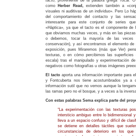
tacto
, proveniente de la palabra griega Tocar. O
como
Herber Read,
extienden también a «conj
visuales ni auditivas de un individuo». Pero Lo há
del comportamiento del contacto y las sensac
interesante para este conjunto de series qu
«Háptica», ya que el tacto es el componente de 
que obviamos muchas veces, y más en las piezas 
o debemos, tocar la mayoría de las veces (
conservación), y así encontramos el elemento de 
exposición, pues Miraremos (más que Ver) pens
texturas, o en cómo percibimos las superficies
escala) tras el manipulado y experimentación de
negativos como fotografías u otras imágenes pree
El tacto
aporta una información importante para e
y Fontcuberta nos tiene acostumbrados ya a 
información sutil que no vemos aunque la tengamo
las ramas pero no el bosque, y a veces a la inver
Con estas palabras Sema explica parte del proy
“La experimentación con las texturas posi
intersticio ambiguo entre lo bidimensional y
lleva a un espacio confuso y difícil de clasi
se detiene en detalles táctiles que suel
circunstancias de deterioro en los qu