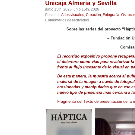
Unicaja Almería y Sevilla
junio 15th, 2026 junio 15th, 2026
Posted in
Artes visuales
,
Creación
,
Fotografía
,
Os reco
en
Comentarios desactivados
HÁPTICA,
Sobre las series del proyecto “Hápti
Joan
Fontcuberta
– Fundación Un
en
Fundación
Comisar
Unicaja
Almería
El recorrido expositivo propone recuperar 
y
el deterioro como vías para revalorizar 
Sevilla
frente al flujo incesante de lo visual en p
De esta manera,
la muestra acerca al públ
material de la imagen a través de fotogra
erosionadas y manipuladas que en ese e
nuevo tipo de presencia más cercana a la 
Fragmento del Texto de presentación de la e