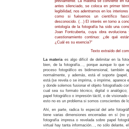
previamente. La materia se convierte en fu
antes silenciado, se coloca en primer térm
legibilidad, nos adentramos en los interiores 
como si fuésemos un científico fasc
desconocido. (…) El interés en torno a con
ontología de la fotografía ha sido una cons
Joan Fontcuberta, cuya obra evoluciona 
cuestionamiento continuo: ¿de qué est
¿Cuál es su esencia?”
Texto extraído del com
La materia
es algo difícil de delimitar en la fo
bien, de la fotografía…, porque aunque lo que 
proceso fotográfico es bidimensional, también ap
normalmente, y además, está el soporte (papel, 
está (se revela o se imprima, o imprime, aparece 
y donde solemos fusionar el objeto fotografiado co
cual sea su formato técnico, digital o analógico;
papel fotográfico o impresión táctil, o de visionado
esto no es un problema si somos conscientes de lo 
Ahí, en parte, radica lo especial del arte fotográ
tiene varias dimensiones encerradas en sí (no y
fotografía impresa o revelada sobre papel fotográ
virtual hay tanta información…, no sólo delante, el