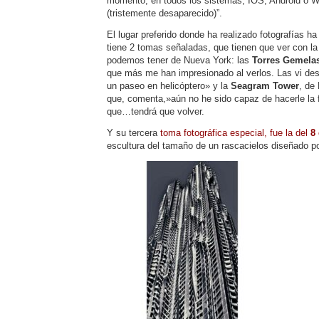
momento, en todos los sistemas, IOS, Android o 
(tristemente desaparecido)”.
El lugar preferido donde ha realizado fotografías h
tiene 2 tomas señaladas, que tienen que ver con l
podemos tener de Nueva York: las
Torres Gemela
que más me han impresionado al verlos. Las vi de
un paseo en helicóptero» y la
Seagram Tower
, de
que, comenta,»aún no he sido capaz de hacerle la f
que…tendrá que volver.
Y su tercera
toma fotográfica especial, fue la del
8
escultura del tamaño de un rascacielos diseñado p