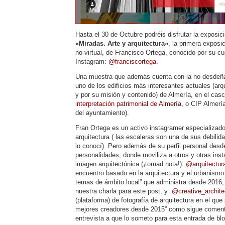
Hasta el 30 de Octubre podréis disfrutar la exposici
«Miradas. Arte y arquitectura»
, la primera exposic
no virtual, de Francisco Ortega, conocido por su c
Instagram:
@franciscortega
.
Una muestra que además cuenta con la no desdeñabl
uno de los edificios más interesantes actuales (ar
y por su misión y contenido) de Almería, en el casc
interpretación patrimonial de Almería
, o CIP Almería
del ayuntamiento).
Fran Ortega es un activo instagramer especializado
arquitectura ( las escaleras son una de sus debilid
lo conocí). Pero además de su perfil personal desde
personalidades, donde moviliza a otros y otras inst
imagen arquitectónica (¡tomad nota!):
@arquitectur
encuentro basado en la arquitectura y el urbanismo
temas de ámbito local” que administra desde 201
nuestra charla para este post, y
@creative_archite
(plataforma) de fotografía de arquitectura en el qu
mejores creadores desde 2015” como sigue comen
entrevista a que lo someto para esta entrada de blo