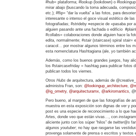
#hub= plataforma; #lookup (lookdown) o #lookingup 
mirar abajo (buscando la toma adecuada, composici
etc.); #flip= “dar la vuelta” a las fotos, para desor
interesante o intenso el goce visual estético de la
fotografiadas; #strideby
=
especie de «pasaba por al
alguien pasando ante una fachada o edificio
#
plai
#collabs= colaboraciones donde alguien hace la foto
edita, normalmente; #stair (staircase) spiral stair= 
caracol… por mostrar algunos términos entre los má
esta nomenclatura Hashtagiana (ale, yo también acu
Además, como los buenos grandes juegos, hay alic
los #staircasefriday = hashtag para publicar fotos 
publican todos los viernes.
Otros
Hubs
de arquitectura, además de @creative_
administra Fran, son:
@lookingup_architecture
,
@mi
@ig_ometry
,
@arquitecturamx
,
@arkiromantics
, @
Pero bueno, al margen de que las fotografías de ar
muestra en esta exposición son dignas de ver y por
post es una especie de reconocimiento a lo que h
Artes, donde veo que están vivas…, con
instagram
aliciente junto con los súper “hilos” de
twitter@s
fam
algunos
youtuber
; no hay que rasgarse las vestidur
provenga solamente de prensa o escritos y textos 