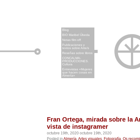
x
Blog
BIO Maribel Úbeda
Notas film off
Publicaciones y
textos sobre Arte/s
Reseñas sobre libros
CONCALMA-
PRODUCCIONES.
Cultura
Entrevistas «Mujeres
que hacen cosas en
Almería»
Fran Ortega, mirada sobre la A
vista de instagramer
octubre 19th, 2020 octubre 19th, 2020
Posted in
Almería
,
Artes visuales
,
Fotografía
,
Os recomi