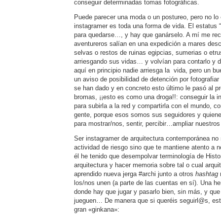
conseguir determinadas tomas fotográficas.
Puede parecer una moda o un postureo, pero no lo 
instagramer es toda una forma de vida. El estatus “
para quedarse…, y hay que ganárselo. A mí me rec
aventureros salían en una expedición a mares des
selvas o restos de ruinas egipcias, sumerias o etrus
arriesgando sus vidas… y volvían para contarlo y d
aquí en principio nadie arriesga la vida, pero un b
un aviso de posibilidad de detención por fotografi
se han dado y en concreto esto último le pasó al pr
bromas, ¡¡esto es como una droga!!: conseguir la i
para subirla a la red y compartirla con el mundo, 
gente, porque esos somos sus seguidores y quien
para mostrar/nos, sentir, percibir…ampliar nuestro
Ser instagramer de arquitectura contemporánea no 
actividad de riesgo sino que te mantiene atento a
él he tenido que desempolvar terminología de Histor
arquitectura y hacer memoria sobre tal o cual arqu
aprendido nueva jerga #archi junto a otros
hashtag
los/nos unen (a parte de las cuentas en sí). Una h
donde hay que jugar y pasarlo bien, sin más, y q
jueguen… De manera que si queréis seguirl@s, esta
gran «ginkana»: