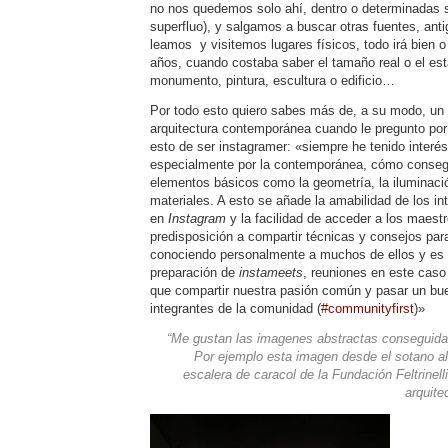
no nos quedemos solo ahí, dentro o determinadas su
superfluo), y salgamos a buscar otras fuentes, anti
leamos y visitemos lugares físicos, todo irá bien 
años, cuando costaba saber el tamaño real o el est
monumento, pintura, escultura o edificio…
Por todo esto quiero sabes más de, a su modo, un d
arquitectura contemporánea cuando le pregunto po
esto de ser instagramer: «siempre he tenido interés 
especialmente por la contemporánea, cómo consegui
elementos básicos como la geometría, la iluminació
materiales. A esto se añade la amabilidad de los in
en
Instagram
y la facilidad de acceder a los maestr
predisposición a compartir técnicas y consejos par
conociendo personalmente a muchos de ellos y es 
preparación de
instameets
, reuniones en este caso 
que compartir nuestra pasión común y pasar un bue
integrantes de la comunidad (
#communityfirst
)»
“Me gustan las imagenes abstractas conseguidas 
Por ejemplo esta imagen desde el sotano al 
escalera de caracol de la Fundación Feltrinell
arquite