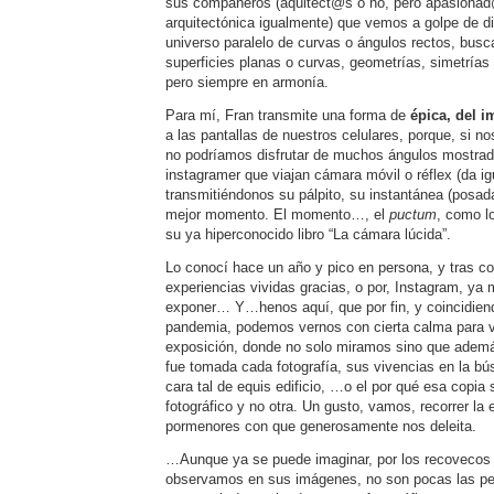
sus compañeros (aquitect@s o no, pero apasionad@
arquitectónica igualmente) que vemos a golpe de di
universo paralelo de curvas o ángulos rectos, busc
superficies planas o curvas, geometrías, simetrías
pero siempre en armonía.
Para mí, Fran transmite una forma de
épica, del i
a las pantallas de nuestros celulares, porque, si n
no podríamos disfrutar de muchos ángulos mostra
instagramer que viajan cámara móvil o réflex (da i
transmitiéndonos su pálpito, su instantánea (posada
mejor momento. El momento…, el
puctum
, como l
su ya hiperconocido libro “La cámara lúcida”.
Lo conocí hace un año y pico en persona, y tras co
experiencias vividas gracias, o por, Instagram, y
exponer… Y…henos aquí, que por fin, y coincidiend
pandemia, podemos vernos con cierta calma para v
exposición, donde no solo miramos sino que adem
fue tomada cada fotografía, sus vivencias en la bú
cara tal de equis edificio, …o el por qué esa copia 
fotográfico y no otra. Un gusto, vamos, recorrer la
pormenores con que generosamente nos deleita.
…Aunque ya se puede imaginar, por los recovecos
observamos en sus imágenes, no son pocas las per