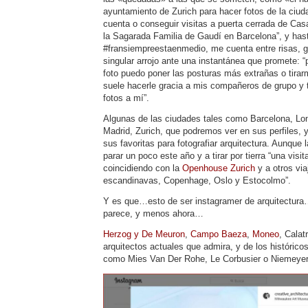
ayuntamiento de Zurich para hacer fotos de la ciud
cuenta o conseguir visitas a puerta cerrada de Cas
la Sagarada Familia de Gaudí en Barcelona”, y hast
#fransiempreestaenmedio, me cuenta entre risas, g
singular arrojo ante una instantánea que promete: 
foto puedo poner las posturas más extrañas o tirar
suele hacerle gracia a mis compañeros de grupo y
fotos a mí”.
Algunas de las ciudades tales como Barcelona, Lo
Madrid, Zurich, que podremos ver en sus perfiles, 
sus favoritas para fotografiar arquitectura. Aunque 
parar un poco este año y a tirar por tierra “una visi
coincidiendo con la
Openhouse Zurich
y a otros via
escandinavas, Copenhage, Oslo y Estocolmo”.
Y es que…esto de ser instagramer de arquitectura
parece, y menos ahora…
Herzog y De Meuron
,
Campo Baeza
,
Moneo
, Calat
arquitectos actuales que admira, y de los histórico
como Mies Van Der Rohe, Le Corbusier o Niemeyer