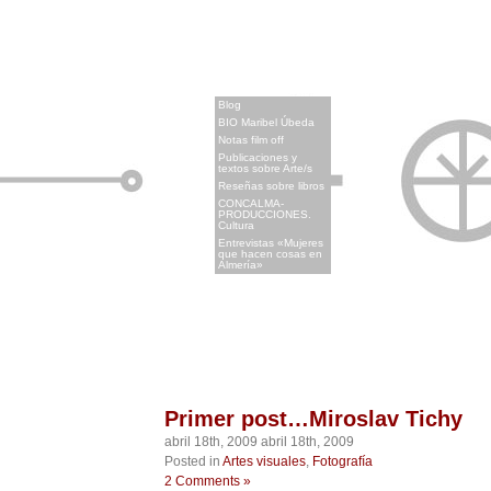
x
Blog
BIO Maribel Úbeda
Notas film off
Publicaciones y
textos sobre Arte/s
Reseñas sobre libros
CONCALMA-
PRODUCCIONES.
Cultura
Entrevistas «Mujeres
que hacen cosas en
Almería»
Primer post…Miroslav Tichy
abril 18th, 2009 abril 18th, 2009
Posted in
Artes visuales
,
Fotografía
2 Comments »