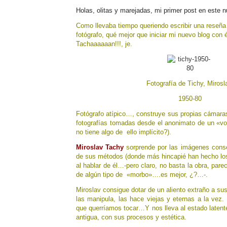
Holas, olitas y marejadas, mi primer post en este 
Como llevaba tiempo queriendo escribir una reseña
fotógrafo, qué mejor que iniciar mi nuevo blog con 
Tachaaaaaan!!!, je.
Fotografía de Tichy, Mirosl
1950-80
Fotógrafo atípico…, construye sus propias cámaras
fotografías tomadas desde el anonimato de un «vo
no tiene algo de ello implícito?).
Miroslav Tachy
sorprende por las imágenes conse
de sus métodos (donde más hincapié han hecho lo
al hablar de él…-pero claro, no basta la obra, pare
de algún tipo de «morbo»….es mejor, ¿?…-.
Miroslav consigue dotar de un aliento extraño a sus
las manipula, las hace viejas y eternas a la vez.
que querríamos tocar…Y nos lleva al estado latente 
antigua, con sus procesos y estética.