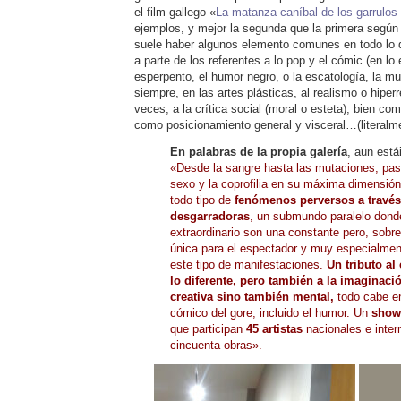
el film gallego «
La matanza caníbal de los garrulos 
ejemplos, y mejor la segunda que la primera según
suele haber algunos elemento comunes en todo lo 
a parte de los referentes a lo pop y el cómic (en lo e
esperpento, el humor negro, o la escatología, la m
siempre, en las artes plásticas, al realismo o hiper
veces, a la crítica social (moral o esteta), bien co
como posicionamiento general y visceral…(literalme
En palabras de la propia galería
, aun está
«Desde la sangre hasta las mutaciones, pasan
sexo y la coprofilia en su máxima dimensión
todo tipo de
fenómenos perversos a través
desgarradoras
, un submundo paralelo donde
extraordinario son una constante pero, sobre
única para el espectador y muy especialment
este tipo de manifestaciones.
Un tributo al
lo diferente, pero también a la imaginació
creativa sino también mental,
todo cabe en
cómico del gore, incluido el humor. Un
show
que participan
45 artistas
nacionales e inte
cincuenta obras».