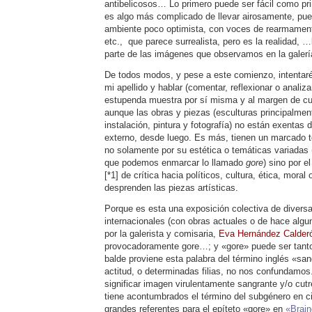
antibelicosos… Lo primero puede ser fácil como pri
es algo más complicado de llevar airosamente, pues
ambiente poco optimista, con voces de rearmamento
etc., que parece surrealista, pero es la realidad, 
parte de las imágenes que observamos en la galer
De todos modos, y pese a este comienzo, intentaré
mi apellido y hablar (comentar, reflexionar o anali
estupenda muestra por sí misma y al margen de cual
aunque las obras y piezas (esculturas principalme
instalación, pintura y fotografía) no están exentas d
externo, desde luego. Es más, tienen un marcado t
no solamente por su estética o temáticas variadas (
que podemos enmarcar lo llamado
gore
) sino por e
[*1] de crítica hacia políticos, cultura, ética, moral
desprenden las piezas artísticas.
Porque es esta una exposición colectiva de diversa
internacionales (con obras actuales o de hace alg
por la galerista y comisaria,
Eva Hernández Calder
provocadoramente gore…; y «gore» puede ser tanto
balde proviene esta palabra del término inglés «sa
actitud, o determinadas filias, no nos confundam
significar imagen virulentamente sangrante y/o cutr
tiene acontumbrados el término del subgénero en c
grandes referentes para el epíteto «gore» en
«
Brai