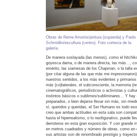
Obras de Reme Amorós/pintura (izquierda) y Paolo
Schmidlin/escultura (centro). Foto cortesía de la
galería.
De manera soslayada (las menos), como el hitchiko
goyesca dama, o de manera directa, las más…, co
emérito, las siamesas de los Chapman, o la talla e
(por citar alguna de las que más me impresionaron)
nuestros sentidos, a los más evidentes y primarios 
más (co)laterales, el subconsciente, la memoria (re
cinematográficos, periodísticos o activistas y cultu
instintos básicos o sublimes/subliminares… Y hay 
preparados, o bien dejarse llevar sin más, sin mie
sí, queridos y queridas, el Ser Humano es todo e
creo que ambas actitudes en esta sala son compati
hasta el hiperrealismo, o lo neofigurativo, puede l
derroteros en esta gran exposición. Y con grande m
en metros cuadrados y número de obras, como en c
sus artistas son de renombrado prestigio y trayecto