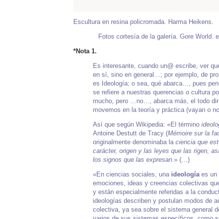
Escultura en resina policromada. Harma Heikens.
Fotos cortesía de la galería. Gore World. e
*Nota 1.
Es interesante, cuando un@ escribe, ver qu
en sí, sino en general…; por ejemplo, de pr
es Ideología; o sea, qué abarca…, pues pe
se refiere a nuestras querencias o cultura po
mucho, pero …no…, abarca más, el todo dir
movemos en la teoría y práctica (vayan o no
Así que
según Wikipedia
: «El término
ideolo
Antoine Destutt de Tracy
(
Mémoire sur la fa
originalmente denominaba la
ciencia que es
carácter, origen y las leyes que las rigen, a
los
signos
que las expresan
.» (…)
«En ciencias sociales, una
ideología
es un 
emociones, ideas y creencias colectivas que
y están especialmente referidas a la conduc
ideologías describen y postulan modos de ac
colectiva, ya sea sobre el
sistema
general d
varios de sus sistemas específicos, como 