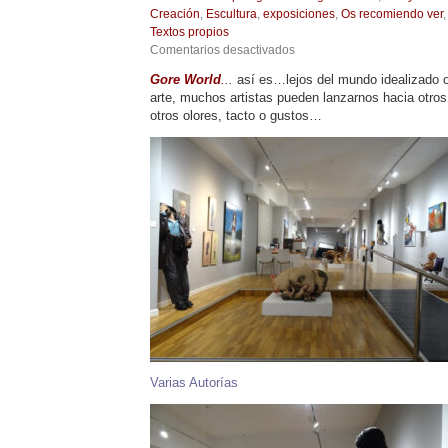
Creación
,
Escultura
,
exposiciones
,
Os recomiendo ver
Textos propios
en
Comentarios desactivados
Gore
Gore World
.
..
así es…lejos del mundo idealizado o 
World,
arte, muchos artistas pueden lanzarnos hacia otros 
en
Two
otros olores, tacto o gustos…
Art
Gallery,
Murcia.
Hasta
el
25
de
Marzo
2022
Varias Autorías