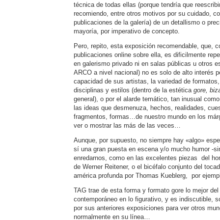
técnica de todas ellas (porque tendría que reescribi
recomiendo, entre otros motivos por su cuidado, c
publicaciones de la galería) de un detallismo o pre
mayoría, por imperativo de concepto.
Pero, repito, esta exposición recomendable, que, c
publicaciones online sobre ella, es dificilmente repe
en galerismo privado ni en salas públicas u otros 
ARCO a nivel nacional) no es solo de alto interés por
capacidad de sus artistas, la variedad de formatos,
disciplinas y estilos (dentro de la estética
gore, biz
general), o por el alarde temático, tan inusual com
las ideas que desmenuza, hechos, realidades, cue
fragmentos, formas…de nuestro mundo en los má
ver o mostrar las más de las veces…
Aunque, por supuesto, no siempre hay «algo» espec
sí una gran puesta en escena y/o mucho humor -s
enredarnos, como en las excelentes piezas del ho
de Werner Reitener, o el bicéfalo conjunto del toca
américa profunda por Thomas Kueblerg, por ejemp
TAG trae de esta forma y formato gore lo mejor del
contemporáneo en lo figurativo, y es indiscutible, 
por sus anteriores exposiciones para ver otros m
normalmente en su línea…