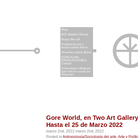
x
Blog
BIO Maribel Úbeda
Notas film off
Publicaciones y
textos sobre Arte/s
Reseñas sobre libros
CONCALMA-
PRODUCCIONES.
Cultura
Entrevistas «Mujeres
que hacen cosas en
Almería»
Gore World, en Two Art Gallery
Hasta el 25 de Marzo 2022
marzo 2nd, 2022 marzo 2nd, 2022
Posted in
Antropología/Sociología del arte
,
Arte y Políti