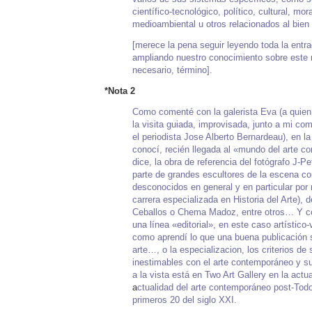
científico-tecnológico
,
político
,
cultural
,
mora
medioambiental u otros relacionados al bie
[merece la pena seguir leyendo toda la entra
ampliando nuestro conocimiento sobre este
necesario, término].
*Nota 2
Como comenté con la galerista Eva (a quien
la visita guiada, improvisada, junto a mi co
el periodista Jose Alberto Bernardeau), en la
conocí, recién llegada al «mundo del arte 
dice, la obra de referencia del fotógrafo
J-Pe
parte de grandes escultores de la escena c
desconocidos en general y en particular por 
carrera especializada en Historia del Arte), 
Ceballos o Chema Madoz, entre otros… Y co
una línea «editorial», en este caso artístico-
como aprendí lo que una buena publicación s
arte…, o la especializacion, los criterios de
inestimables con el arte contemporáneo y su
a la vista está en Two Art Gallery en la act
a
ctualidad del arte contemporáneo post-Todo
primeros 20 del siglo XXI.