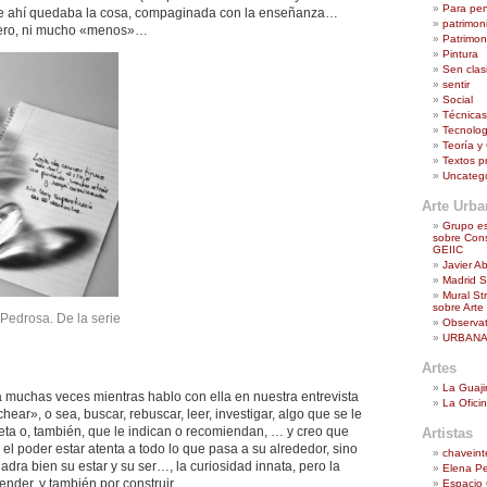
Para pe
ue ahí quedaba la cosa, compaginada con la enseñanza…
patrimoni
ero, ni mucho «menos»…
Patrimoni
Pintura
Sen clasi
sentir
Social
Técnicas
Tecnologí
Teoría y 
Textos p
Uncateg
Arte Urb
Grupo es
sobre Cons
GEIIC
Javier A
Madrid St
Mural St
sobre Arte
Pedrosa. De la serie
Observat
URBANA
Artes
La Guaji
a muchas veces mientras hablo con ella en nuestra entrevista
La Ofici
hear», o sea, buscar, rebuscar, leer, investigar, algo que se le
ieta o, también, que le indican o recomiendan, … y creo que
Artistas
, el poder estar atenta a todo lo que pasa a su alrededor, sino
chaveint
adra bien su estar y su ser…, la curiosidad innata, pero la
Elena P
nder, y también por construir.
Espacio