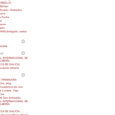
ERBELLO
Richter
 Suarez. Grabados
barca
is Puche
ra
ueros
rini
RA (fotógrafo, artista
enible.
ual
AL INTERNACIONAL DE
ALMERÍA
ECA DE GALICIA
ciación Almería
E PRIMAVERA
Cine, blog
Cuadernos de cine
e Lumiere, Vigo
cine
 de San Sebastián
AL INTERNACIONAL DE
ALMERÍA
ECA DE GALICIA
a Franciso Rabal, Murcia