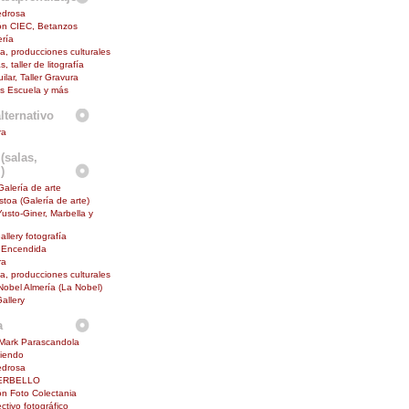
edrosa
ón CIEC, Betanzos
ría
na, producciones culturales
s, taller de litografía
lar, Taller Gravura
s Escuela y más
lternativo
ra
(salas,
)
Galería de arte
toa (Galería de arte)
Yusto-Giner, Marbella y
allery fotografía
 Encendida
ra
na, producciones culturales
 Nobel Almería (La Nobel)
allery
a
Mark Parascandola
diendo
edrosa
ERBELLO
n Foto Colectania
ctivo fotográfico