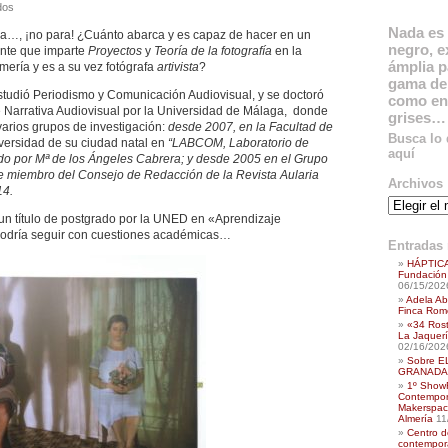
en
dos
Elena
Nada es 
a…, ¡no para! ¿Cuánto abarca y es capaz de hacer en un
Pedrosa:
negro, e
nte que imparte
Proyectos
y
Teoría de la fotografía
en la
poliédrica
ámplia p
mería y es a su vez fotógrafa
artivista
?
de
gama de 
la
tudió Periodismo y Comunicación Audiovisual, y se doctoró
como en
comunicación
e Narrativa Audiovisual por la Universidad de Málaga, donde
grises…
visual…
arios grupos de investigación:
desde 2007, en la Facultad de
Busca lo
versidad de su ciudad natal en
“LABCOM, Laboratorio de
aquí
do por Mª de los Ángeles Cabrera; y desde 2005 en el Grupo
 miembro del Consejo de Redacción de la Revista Aularia
Archivos
14.
Archivos
n título de postgrado por la UNED en «Aprendizaje
odría seguir con cuestiones académicas…
Entradas 
HÁPTICA
Fundación 
06/15/202
Adela Ab
Finca Rome
«34 Ros
La Jaquerí
02/16/202
Sobre E
GRANADA,
1º ShowR
Contempora
Makerspac
Almería
11
Centro d
contempor