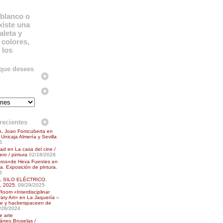
blanco o
xiste una
aleta y
colores,
 los
 que desees
recientes
, Joan Fontcuberta en
Unicaja Almería y Sevilla
6
ad en La casa del cine /
ro / pintura
02/18/2026
tros»de Heva Fuentes en
a. Exposición de pintura.
6
L SILO ELÉCTRICO.
 2025.
09/29/2025
oom «Interdisciplinar
ry Art» en La Jaquería –
e y hackerspaceen de
/28/2024
e arte
áneo,Bruselas /