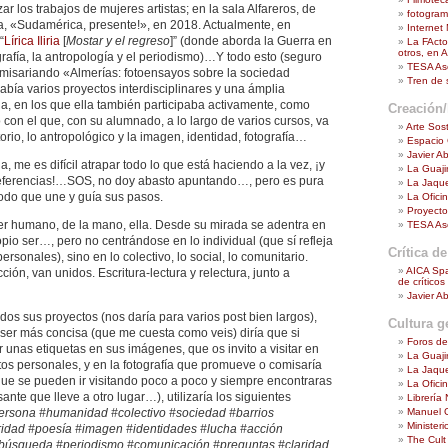
izar los trabajos de mujeres artistas; en la sala Alfareros, de
fotogra
a, «Sudamérica, presente!», en 2018. Actualmente, en
Internet
“
Lírica Iliria
[
Mostar y el regreso
]” (donde aborda la Guerra en
La FActor
otros, en A
rafía, la antropología y el periodismo)…Y todo esto (seguro
TESA Aso
misariando «Almerías: fotoensayos sobre la sociedad
Tren de
bía varios proyectos interdisciplinares y una ámplia
a, en los que ella también participaba activamente, como
Creación/
o con el que, con su alumnado, a lo largo de varios cursos, va
Arte Sost
torio, lo antropológico y la imagen, identidad, fotografía…
Espacio
Javier A
, me es difícil atrapar todo lo que está haciendo a la vez, ¡y
La Guaji
referencias!…SOS, no doy abasto apuntando…, pero es pura
La Jaque
odo que une y guía sus pasos.
La Ofici
Proyecto
 ser humano, de la mano, ella. Desde su mirada se adentra en
TESA Aso
opio ser…, pero no centrándose en lo individual (que sí refleja
Crítica de
rsonales), sino en lo colectivo, lo social, lo comunitario.
AICA Spa
ión, van unidos. Escritura-lectura y relectura, junto a
de crítico
Javier A
dos sus proyectos (nos daría para varios post bien largos),
Cultura g
r ser más concisa (que me cuesta como veis) diría que si
Foros de
unas etiquetas en sus imágenes, que os invito a visitar en
La Guaji
os personales, y en la fotografía que promueve o comisaría
La Jaque
que se pueden ir visitando poco a poco y siempre encontraras
La Ofici
ante que lleve a otro lugar…), utilizaría los siguientes
Librería
Manuel 
ersona #humanidad #colectivo #sociedad #barrios
Ministeri
ridad #poesía #imagen #identidades #lucha #acción
The Cult
#búsqueda #periodismo #comunicación #preguntas #claridad