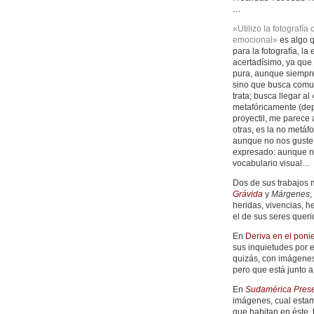
…
«Utilizo la fotografí
emocional»
es algo q
para la fotografía, 
acertadísimo, ya que
pura, aunque siempre 
sino que busca comun
trata; busca llegar a
metafóricamente (dep
proyectil, me parece 
otras, es la no metáfo
aunque no nos guste l
expresado: aunque nos
vocabulario visual…
Dos de sus trabajos 
Grávida
y
Márgenes
,
heridas, vivencias, he
el de sus seres quer
En
Deriva en el ponie
sus inquietudes por e
quizás, con imágenes
pero que está junto
En
Sudamérica Pres
imágenes, cual estam
que habitan en éste, 