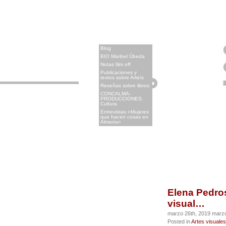
x
Blog
BIO Maribel Úbeda
Notas film off
Publicaciones y
textos sobre Arte/s
Reseñas sobre libros
CONCALMA-
PRODUCCIONES.
Cultura
Entrevistas «Mujeres
que hacen cosas en
Almería»
Elena Pedros
visual…
marzo 26th, 2019 marzo
Posted in
Artes visuales