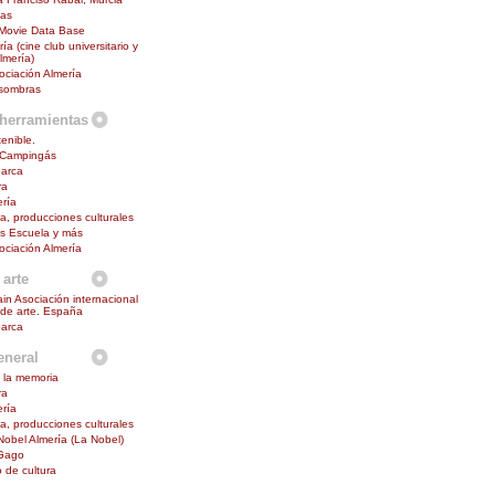
mas
 Movie Data Base
ía (cine club universitario y
lmería)
ciación Almería
 sombras
herramientas
enible.
 Campingás
barca
ra
ría
na, producciones culturales
s Escuela y más
ciación Almería
 arte
in Asociación internacional
s de arte. España
barca
eneral
 la memoria
ra
ría
na, producciones culturales
 Nobel Almería (La Nobel)
Gago
o de cultura