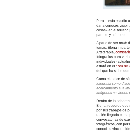
Pero… esto es sólo u
dar a conocer, visibi
cosas» en el terreno 
parece, y sobre todo
A parte de ser
profe
d
temas, Elena imparte
Arteterapia,
comisarí
fotografías para vari
individuales (actual
estará en el
Foro de A
del que ha sido coord
Como ella dice de sí
fotografía como disci
acercamiento a la ima
imágenes se vierten 
Dentro de la coheren
Elena, recuerdo que 
por sus trabajos de 
recién llegada como 
convocatorias de exp
fotográficos, con per
conocí su vinculació