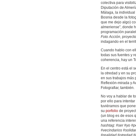
colectiva para visibil
Diputación de Almerí
Málaga, la individual 
Bosnia desde la fotog
que me dejo algo) co
almeriense”, donde ha
programación paralel
Foto Acción
, proyect
indagando en el terri
Cuando hablo con ella
todas sus fuentes y 
coherencia, hay un T
En el centro está el
la otredad y en su pr
en sus trabajos más pe
Reflexión-mirada y Acc
Fotografiar, también.
No voy a hablar de to
por ello para intenta
tuviéramos que poner 
su
porfolio
de proyect
(un blog es de esos 
una referencia interes
hashtag
:
#ser #yo #p
#vecindarios #solida
#realidad #otredad 