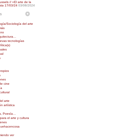
ussels // «El arte de la
sta 17/03/24
03/08/2024
s
ogía/Sociología del arte
 más
ano
rquitectura…
uevas tecnologías
ítica(s)
uales
ual
n
propios
a
ones
de cine
ía
ultural
del arte
ón artística
ra, Poesía…
ara el arte y cultura
genes
quehacencosa
iendo ver