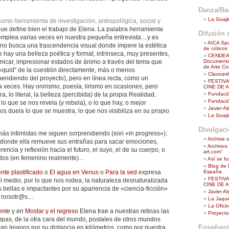
Danza/Bai
La Guaji
a como herramienta de investigación, antropológica, social y
ue define bien el trabajo de Elena. La palabra
herramienta
Difusión d
la emplea varias veces en nuestra pequeña entrevista…y es
AICA Spa
 no busca una trascendencia visual donde impere la estética
de crítico
hay una belleza poética y formal, intrínseca, muy presentes,
CENDEAC
Documenta
icar, impresionar estados de ánimo a través del tema que
de Arte Co
l «quid” de la cuestión directamente, más o menos
Clavoar
endiendo del proyecto), pero en línea recta, como un
FESTIV
a veces. Hay onirismo, poesía, lirismo en ocasiones, pero
CINE DE 
Fundació
ra, lo literal, la belleza (percibida) de la propia Realidad,
Fundació
o que se nos revela (y rebela), o lo que hay, o mejor
Javier A
 duela lo que se muestra, lo que nos visibiliza en su propio
La Guaji
Divulgac
más intimistas me siguen sorprendiendo (son «in progress»):
Archive o
 donde ella remueve sus entrañas para sacar emociones,
Archivos
rencia y reflexión hacia el futuro, el suyo, el de su cuerpo, o
art.com"
idos (en femenino realmente)…
Así se f
Blog de 
España
nte plastificado
o
El agua en Venus
o
Para la sed
expresa
FESTIV
l medio, por lo que nos rodea, la naturaleza desnaturalizada
CINE DE 
 bellas e impactantes por su apariencia de «ciencia-ficción»
Javier A
 a nosotr@s…
La Jaque
La Ofici
ente
y en
Mostar y el regreso
Elena trae a nuestras retinas las
Proyecto
pas, de la otra cara del mundo, postales de otros mundos
Ensañanz
tan lejanos por su distancia en kilómetros, como por nuestra