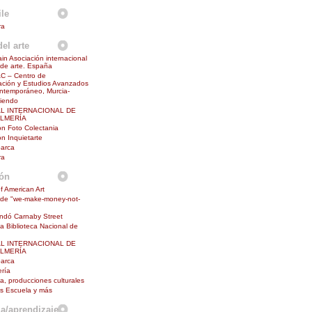
le
ra
el arte
in Asociación internacional
s de arte. España
 – Centro de
ción y Estudios Avanzados
ntemporáneo, Murcia-
diendo
AL INTERNACIONAL DE
ALMERÍA
n Foto Colectania
n Inquietarte
barca
ra
ión
f American Art
 de "we-make-money-not-
undó Carnaby Street
la Biblioteca Nacional de
AL INTERNACIONAL DE
ALMERÍA
barca
ría
na, producciones culturales
s Escuela y más
a/aprendizaje