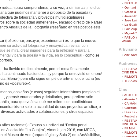
FRAN H
 rodea, «para comprenderse, a su vez, a sí misma», me dice
Gerhard 
Graciela
charla que pudimos mantener a propósito de la pasada (y
Javier A
olectiva de fotografía y proyectos multidisciplinares
Jose Lu
os sobre la sociedad almeriense», encargo directo de Rafael
La Guaji
Centro Andaluz de la Fotografía (reseñado en tres post de este
Laia Arq
Miguel Ca
PABLO VA
sar (reflexionar, ensayar, experimentar) es lo que la mueve:
visual)
en su actividad fotográfica y ensayística, revisar con
Artivismo
ue se mira, crear imágenes para la reflexión y para la
Arte Sost
ental y para la poesía y la vida, en lo conceptual»
como se
orfolio.
Audiovis
a llovido (no literalmente, pero sí metafóricamente
FESTIV
CINE DE 
ue ha continuado haciendo…, ¡y porque la entrevisté en enero!
FILMOT
ncia, Elena-) pero ella sigue en pié de artivismo, de lucha (es
TESA Aso
no es «postureo»).
Cine
l menos, dos años (cursos) seguidos intensísimos (empleo el
ACTO D
…, y pensé enumerarlos y detallarlos, pero prefiero sólo
Almería 
tahíla, para que veáis a qué me refiero con «poliédrica»;
CAIMÁN 
ncontraréis no solo la actualidad de sus proyectos artístico, o
Cineclub
s diversas actividades o colaboraciones, y otros espacios
Días de 
Festival
FESTIV
CINE DE 
 años recientes): Expuso su individual “Deriva por el
FILMIN
” en Asociación “La Guajira”, Almería, en 2018; con MECA,
FILMOT
n el Museo de Arte (arqueológico y Sala 2) en «ArsVisibilis»,
Filmotec