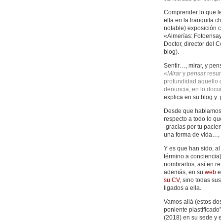
Comprender lo que le
ella en la tranquila 
notable) exposición c
«Almerías: Fotoensay
Doctor, director del 
blog).
Sentir…, mirar, y pen
«
Mirar
y
pensar
resum
profundidad aquello q
denuncia, en lo docum
explica en su blog y p
Desde que hablamos…h
respecto a todo lo q
-gracias por tu pacie
una forma de vida…, 
Y es que han sido, a
término a conciencia)
nombrarlos, así en re
además, en su
web
e
su CV
, sino todas su
ligados a ella.
Vamos allá (estos dos
poniente plastificado
(2018) en su sede y e