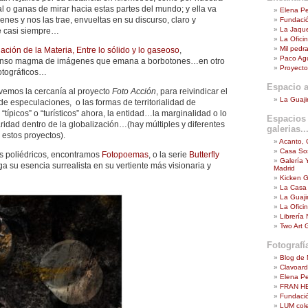
l o ganas de mirar hacia estas partes del mundo; y ella va
Elena P
genes y nos las trae, envueltas en su discurso, claro y
Fundaci
La Jaque
e casi siempre…
La Ofici
Mil pedra
ción de la Materia, Entre lo sólido y lo gaseoso
,
Paco Agui
menso magma de imágenes que emana a borbotones…en otro
Proyecto
fotográficos…
Espacio a
 vemos la cercanía al proyecto
Foto Acción
, para reivindicar el
La Guaji
 de especulaciones, o las formas de territorialidad de
“típicos” o “turísticos” ahora, la entidad…la marginalidad o lo
Espacios 
ridad dentro de la globalización…(hay múltiples y diferentes
galerias...
 estos proyectos).
Acanto, 
Casa Sos
os poliédricos, encontramos
Fotopoemas
, o la serie
Butterfly
Galería 
 su esencia surrealista en su vertiente más visionaria y
Madrid
Kicken G
La Casa
La Guaji
La Ofici
Librería
Two Art G
Fotografí
Blog de 
Clavoar
Elena P
FRAN H
Fundació
LUM cole