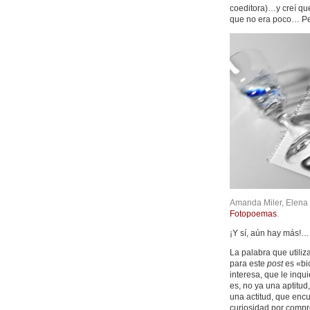
coeditora)…y creí q
que no era poco… P
Amanda Miler, Elena 
Fotopoemas
.
¡Y sí, aún hay más!…
La palabra que utiliz
para este
post
es «bic
interesa, que le inqu
es, no ya una aptitud
una actitud, que encu
curiosidad por compre