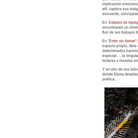
implicación emociona
allí, captura esa imá
elocuente, sonrojant
En
Estados de Agrega
encontrareis un in
fluir de sus trabajos 
En “
Entre sin llamar
”
espacio propio, libre
determinados barrios 
especial…, la singula
lecturas y miradas en
Y en otro de sus lad
donde Elena despliega
poética…