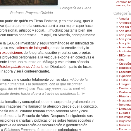
centrale.br
nada», ha
Fotografía de Elena
Pedrosa. Proyecto Grávida.
Categoría
Almería
na parte de quién es Elena Pedrosa, y en este
blog
, quería
Antropol
lizar (para quien no la conozca aun) a una mujer «que hace
Arte sin
profesional, artístico y social…, muchas; bastante bien, me
Arte urb
, con mucha coherencia… Y aquí, en Almería, principalmente.
arte y a
Arte y n
e la EAA, de investigar y seguir formándose en infinidad de
Arte y Pol
Artes vis
, a su vez,
talleres de fotografía
, desde la creatividad y la
Audiovis
a exposiciones
de fotografía, escribe y realiza sus propias
BIComu
os proyectos personales a la vez que expone en colectivas e
cine
mente tiene una muestra en Málaga y este mismo sábado
Creación
rtistas plásticos de Almería
, en Diputación, patio de luces,
dibujos 
inadora y será conferenciante).
Escultur
exposici
 misma, y me cuadra totalmente con su obra:
«
Abordo la
Festival 
plina humanista. Fui periodista, con lo que mi primer
Fotograf
Gestión c
gen fue el descriptivo. Pero soy poeta, con lo cual mis
Grabado
desde dentro hacia afuera a través de metáforas
(…)»
Historia 
Instalaci
cia temática y conceptual, que me sorprende gratamente en
literatura
sus imágenes me llamaron la atención desde que la conozco,
Literatu
poesía visual, cuando firmaba como
Amanda Miler
y casi
Lugares p
profesora a la Escuela de Artes. Después fui siguiendo sus
Mis imá
osiciones o charlas y publicaciones sobre temas sociales y
mujeres
spectiva de localización-deslocalización o gentrificación,
Músicas
Os recom
n a
Ediciones Fantasma
(de quien es cofundadora y