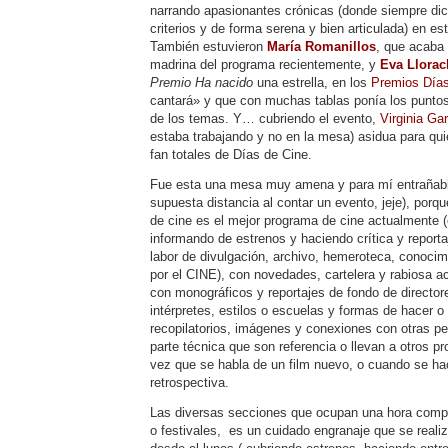
narrando apasionantes crónicas (donde siempre dic
criterios y de forma serena y bien articulada) en e
También estuvieron
María Romanillos
, que acaba 
madrina del programa recientemente, y
Eva Llora
Premio Ha nacido
una estrella, en los
Premios Días
cantará» y que con muchas tablas ponía los punto
de los temas. Y… cubriendo el evento,
Virginia Ga
estaba trabajando y no en la mesa) asidua para q
fan totales de Días de Cine.
Fue esta una mesa muy amena y para mí entrañable
supuesta distancia al contar un evento, jeje), porq
de cine es el mejor programa de cine actualmente (e
informando de estrenos y haciendo crítica y reporta
labor de divulgación, archivo, hemeroteca, conocim
por el CINE), con novedades, cartelera y rabiosa a
con monográficos y reportajes de fondo de directore
intérpretes, estilos o escuelas y formas de hacer o
recopilatorios, imágenes y conexiones con otras pel
parte técnica que son referencia o llevan a otros p
vez que se habla de un film nuevo, o cuando se h
retrospectiva.
Las diversas secciones que ocupan una hora comple
o festivales, es un cuidado engranaje que se reali