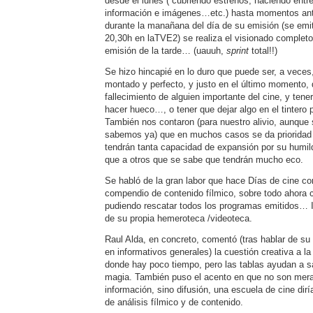
desde el lunes ( cubriendo estrenos, haciendo entr
información e imágenes…etc.) hasta momentos ante
durante la manañana del día de su emisión (se emit
20,30h en laTVE2) se realiza el visionado completo
emisión de la tarde… (uauuh,
sprint
total!!)
Se hizo hincapié en lo duro que puede ser, a veces
montado y perfecto, y justo en el último momento, q
fallecimiento de alguien importante del cine, y tene
hacer hueco…, o tener que dejar algo en el tinter
También nos contaron (para nuestro alivio, aunque 
sabemos ya) que en muchos casos se da prioridad
tendrán tanta capacidad de expansión por su humi
que a otros que se sabe que tendrán mucho eco.
Se habló de la gran labor que hace Días de cine co
compendio de contenido fílmico, sobre todo ahora c
pudiendo rescatar todos los programas emitidos… 
de su propia hemeroteca /videoteca.
Raul Alda, en concreto, comentó (tras hablar de su 
en informativos generales) la cuestión creativa a la 
donde hay poco tiempo, pero las tablas ayudan a sal
magia. También puso el acento en que no son mer
información, sino difusión, una escuela de cine diría
de análisis fílmico y de contenido.