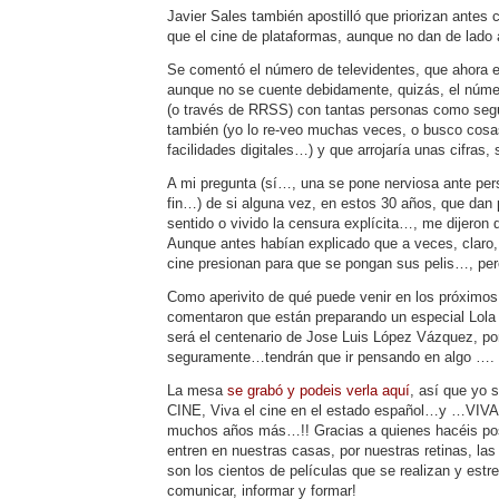
Javier Sales también apostilló que priorizan antes c
que el cine de plataformas, aunque no dan de lado 
Se comentó el número de televidentes, que ahora 
aunque no se cuente debidamente, quizás, el núme
(o través de RRSS) con tantas personas como se
también (yo lo re-veo muchas veces, o busco cosas
facilidades digitales…) y que arrojaría unas cifras,
A mi pregunta (sí…, una se pone nerviosa ante p
fin…) de si alguna vez, en estos 30 años, que dan
sentido o vivido la censura explícita…, me dijeron
Aunque antes habían explicado que a veces, claro
cine presionan para que se pongan sus pelis…, pe
Como aperivito de qué puede venir en los próximo
comentaron que están preparando un especial Lola
será el centenario de Jose Luis López Vázquez, po
seguramente…tendrán que ir pensando en algo …. 
La mesa
se grabó y podeis verla aquí
, así que yo 
CINE, Viva el cine en el estado español…y …VI
muchos años más…!! Gracias a quienes hacéis po
entren en nuestras casas, por nuestras retinas, las
son los cientos de películas que se realizan y est
comunicar, informar y formar!