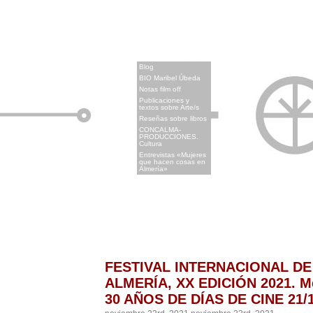
x
Blog
BIO Maribel Úbeda
Notas film off
Publicaciones y
textos sobre Arte/s
Reseñas sobre libros
CONCALMA-
PRODUCCIONES.
Cultura
Entrevistas «Mujeres
que hacen cosas en
Almería»
FESTIVAL INTERNACIONAL DE
ALMERÍA, XX EDICIÓN 2021. M
30 AÑOS DE DÍAS DE CINE 21/1