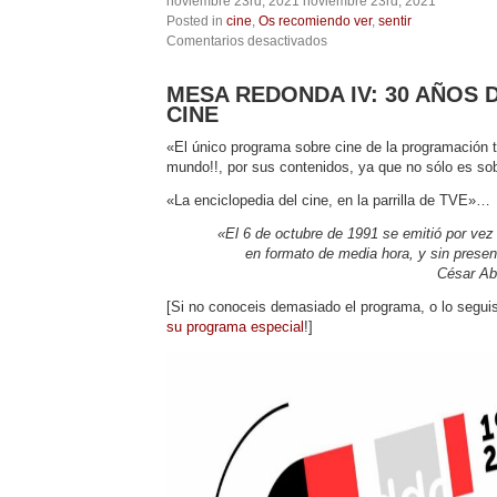
noviembre 23rd, 2021 noviembre 23rd, 2021
Posted in
cine
,
Os recomiendo ver
,
sentir
en
Comentarios desactivados
FESTIVAL
INTERNACIONAL
MESA REDONDA IV: 30 AÑOS D
DE
CINE
CINE
DE
«El único programa sobre cine de la programación 
ALMERÍA,
XX
mundo!!, por sus contenidos, ya que no sólo es s
EDICIÓN
«La enciclopedia del cine, en la parrilla de TVE»…
2021.
Mesa
«El 6 de octubre de 1991 se emitió por vez
Redonda
en formato de media hora, y sin presen
30
AÑOS
César Ab
DE
[Si no conoceis demasiado el programa, o lo segu
DÍAS
DE
su programa especial
!]
CINE
21/11/21