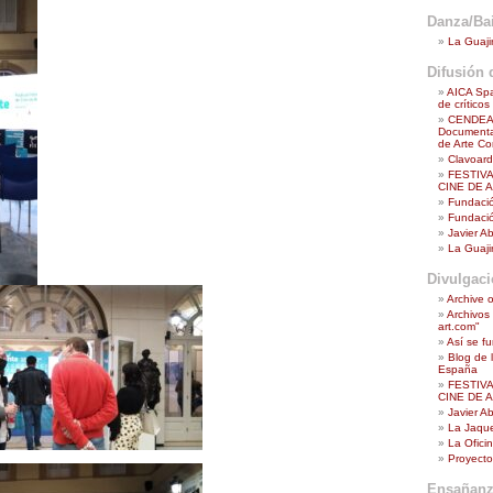
Danza/Bai
La Guaji
Difusión d
AICA Spa
de crítico
CENDEAC
Documenta
de Arte Co
Clavoar
FESTIV
CINE DE 
Fundació
Fundació
Javier A
La Guaji
Divulgac
Archive o
Archivos
art.com"
Así se f
Blog de 
España
FESTIV
CINE DE 
Javier A
La Jaque
La Ofici
Proyecto
Ensañanz