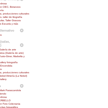
edrosa
ón CIEC, Betanzos
ría
na, producciones culturales
s, taller de litografía
lar, Taller Gravura
s Escuela y más
lternativo
ra
(salas,
)
Galería de arte
toa (Galería de arte)
Yusto-Giner, Marbella y
allery fotografía
 Encendida
ra
na, producciones culturales
 Nobel Almería (La Nobel)
allery
a
Mark Parascandola
diendo
edrosa
ERBELLO
n Foto Colectania
ctivo fotográfico