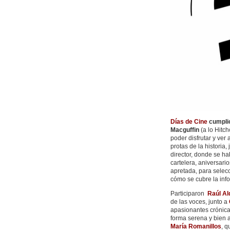
Días de Cine
cumplió
Macguffin
(a lo Hitc
poder disfrutar y ver 
protas de la historia
director, donde se ha
cartelera, aniversar
apretada, para selecc
cómo se cubre la inf
Participaron
Raúl Al
de las voces, junto a
apasionantes crónica
forma serena y bien 
María Romanillos
, q