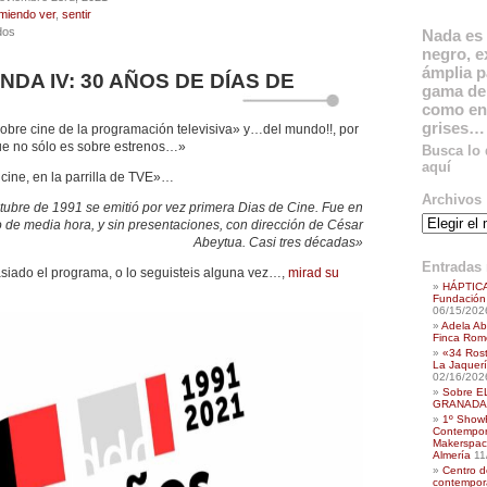
miendo ver
,
sentir
en
dos
Nada es 
FESTIVAL
negro, e
INTERNACIONAL
ámplia p
DA IV: 30 AÑOS DE DÍAS DE
DE
gama de 
CINE
como en
DE
grises…
obre cine de la programación televisiva» y…del mundo!!, por
ALMERÍA,
ue no sólo es sobre estrenos…»
Busca lo
XX
aquí
EDICIÓN
cine, en la parrilla de TVE»…
2021.
Archivos
Mesa
ctubre de 1991 se emitió por vez primera Dias de Cine. Fue en
Archivos
Redonda
 de media hora, y sin presentaciones, con dirección de César
30
Abeytua. Casi tres décadas»
AÑOS
Entradas 
siado el programa, o lo seguisteis alguna vez…,
mirad su
DE
HÁPTICA
DÍAS
Fundación 
DE
06/15/202
Adela Ab
CINE
Finca Rome
21/11/21
«34 Ros
La Jaquerí
02/16/202
Sobre E
GRANADA,
1º ShowR
Contempora
Makerspac
Almería
11
Centro d
contempor