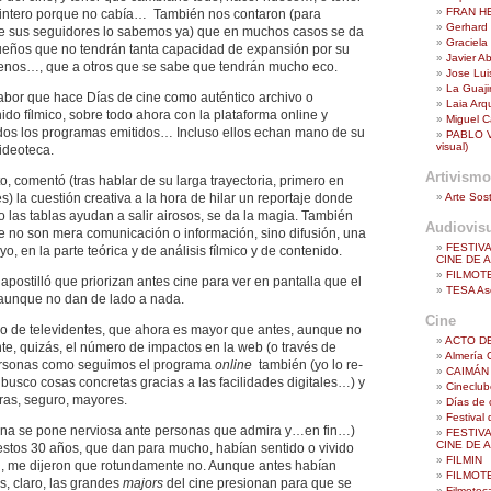
FRAN H
 tintero porque no cabía… También nos contaron (para
Gerhard 
ue sus seguidores lo sabemos ya) que en muchos casos se da
Graciela
queños que no tendrán tanta capacidad de expansión por su
Javier A
uenos…, que a otros que se sabe que tendrán mucho eco.
Jose Lu
La Guaji
labor que hace Días de cine como auténtico archivo o
Laia Arq
do fílmico, sobre todo ahora con la plataforma online y
Miguel Ca
dos los programas emitidos… Incluso ellos echan mano de su
PABLO VA
visual)
ideoteca.
Artivismo
o, comentó (tras hablar de su larga trayectoria, primero en
Arte Sost
s) la cuestión creativa a la hora de hilar un reportaje donde
 las tablas ayudan a salir airosos, se da la magia. También
Audiovis
e no son mera comunicación o información, sino difusión, una
FESTIV
yo, en la parte teórica y de análisis fílmico y de contenido.
CINE DE 
FILMOT
apostilló que priorizan antes cine para ver en pantalla que el
TESA Aso
 aunque no dan de lado a nada.
Cine
 de televidentes, que ahora es mayor que antes, aunque no
ACTO D
e, quizás, el número de impactos en la web (o través de
Almería 
ersonas como seguimos el programa
online
también (yo lo re-
CAIMÁN 
busco cosas concretas gracias a las facilidades digitales…) y
Cineclub
fras, seguro, mayores.
Días de 
Festival
una se pone nerviosa ante personas que admira y…en fin…)
FESTIV
CINE DE 
 estos 30 años, que dan para mucho, habían sentido o vivido
FILMIN
…, me dijeron que rotundamente no. Aunque antes habían
FILMOT
s, claro, las grandes
majors
del cine presionan para que se
Filmotec