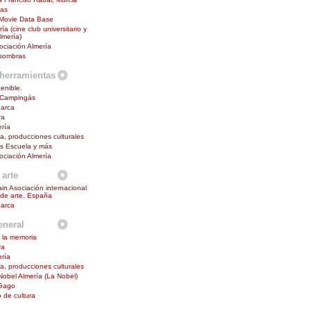
mas
 Movie Data Base
ía (cine club universitario y
lmería)
ciación Almería
 sombras
herramientas
enible.
 Campingás
barca
ra
ría
na, producciones culturales
s Escuela y más
ciación Almería
 arte
in Asociación internacional
s de arte. España
barca
eneral
 la memoria
ra
ría
na, producciones culturales
 Nobel Almería (La Nobel)
Gago
o de cultura