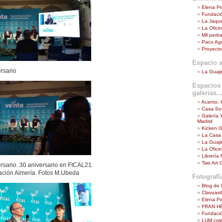
Elena P
Fundaci
La Jaque
La Ofici
Mil pedra
Paco Agui
Proyecto
Espacio a
rsario
La Guaji
Espacios 
galerias...
Acanto, 
Casa Sos
Galería 
Madrid
Kicken G
La Casa
La Guaji
La Ofici
Librería
Two Art G
ersario. 30 aniversario en FICAL21.
ación Almería. Fotos M.Ubeda
Fotografí
Blog de 
Clavoar
Elena P
FRAN H
Fundació
LUM cole