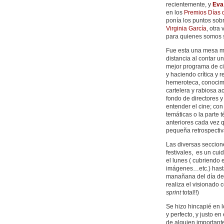
recientemente, y
Eva
en los
Premios Días 
ponía los puntos sob
Virginia García
, otra
para quienes somos s
Fue esta una mesa m
distancia al contar un
mejor programa de ci
y haciendo crítica y 
hemeroteca, conocimi
cartelera y rabiosa a
fondo de directores y 
entender el cine; con
temáticas o la parte 
anteriores cada vez 
pequeña retrospectiv
Las diversas seccion
festivales, es un cu
el lunes ( cubriendo 
imágenes…etc.) hasta
manañana del día de 
realiza el visionado 
sprint
total!!)
Se hizo hincapié en 
y perfecto, y justo en
de alguien importante