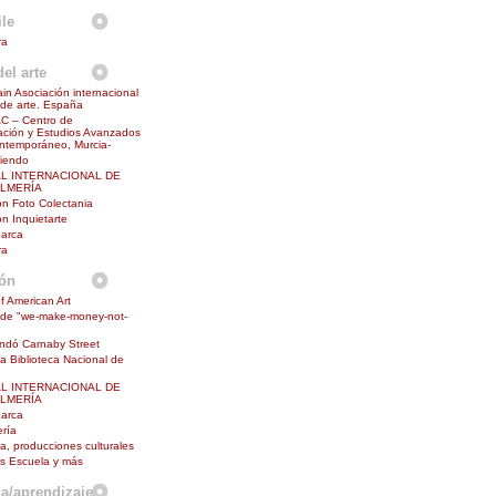
le
ra
el arte
in Asociación internacional
s de arte. España
 – Centro de
ción y Estudios Avanzados
ntemporáneo, Murcia-
diendo
AL INTERNACIONAL DE
ALMERÍA
n Foto Colectania
n Inquietarte
barca
ra
ión
f American Art
 de "we-make-money-not-
undó Carnaby Street
la Biblioteca Nacional de
AL INTERNACIONAL DE
ALMERÍA
barca
ría
na, producciones culturales
s Escuela y más
a/aprendizaje