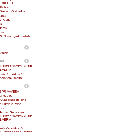
ERBELLO
Richter
 Suarez. Grabados
barca
is Puche
ra
ueros
rini
RA (fotógrafo, artista
enible.
ual
AL INTERNACIONAL DE
ALMERÍA
ECA DE GALICIA
ciación Almería
E PRIMAVERA
Cine, blog
Cuadernos de cine
e Lumiere, Vigo
cine
 de San Sebastián
AL INTERNACIONAL DE
ALMERÍA
ECA DE GALICIA
a Franciso Rabal, Murcia