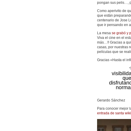
pongan sus pelis…, p
Como aperivito de q
que están preparando
centenario de Jose 
que ir pensando en 
La mesa
se grabó y p
Viva el cine en el 
más…!! Gracias a qu
casas, por nuestras r
películas que se real
Gracias «Hasta el inf
“
visibili
que
disfrutan
normal
Gerardo Sánchez
Para conocer mejor l
entrada de santa wik