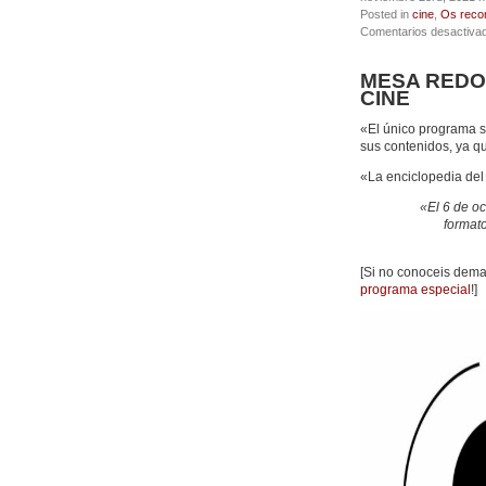
Posted in
cine
,
Os reco
Comentarios desactiva
MESA REDON
CINE
«El único programa s
sus contenidos, ya q
«La enciclopedia del 
«El 6 de o
formato
[Si no conoceis dema
programa especial
!]