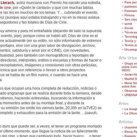
Para pe
 Llorach,
actriz murciana con
Premio Ha nacido
una estrella,
patrimoni
de cine
, por «Quién te cantará» y que con muchas tablas
Patrimoni
re las íes en muchos de los temas. Y… cubriendo el evento,
Pintura
 voz (aunque aquí estaba trabajando y no en la mesa) asidua
Sen clasi
eguidores y fan totales de Días de Cine.
sentir
Social
uy amena y para mí entrañable (dejando de lado la supuesta
Técnicas
 evento, jeje), porque como se habló allí, Días de cine es el
Tecnologí
ne actualmente (en su estilo, no sólo informando de estrenos
Teoría y 
Textos p
reportajes, sino con una gran labor de divulgación, archivo,
Uncateg
entos, sabiduría y amor por el CINE), con novedades,
ctualidad, pero también con monográficos y reportajes de
Arte Urb
directoras, intérpretes, estilos o escuelas y formas de hacer o
Grupo es
 recopilatorios, imágenes y conexiones con otras películas,
sobre Cons
técnica que son referencia o llevan a otros proyectos
GEIIC
Javier A
que se habla de un film nuevo, o cuando se hace una
Madrid St
a.
Mural St
sobre Arte
es que ocupan una hora completa de redacción, noticias o
Observat
idado engranaje que se realiza durante toda la semana, desde
URBANA
estrenos, haciendo entrevistas, buscando la información e
 momentos antes de su montaje final, y durante la
Artes
su emisión (se emite los viernes tarde, 20,30h en laTVE2) se
La Guaji
completo y exhaustivo para la emisión de la tarde… (uauuh,
La Ofici
Artistas
lo duro que puede ser, a veces, el tener un programa montado
chaveint
 el último momento, que llegue la noticia de un fallecimiento
Elena P
 del cine, y tener que cambiarlo todo, hacer hueco…, o tener
Espacio