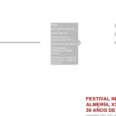
x
Blog
BIO Maribel Úbeda
Notas film off
Publicaciones y
textos sobre Arte/s
Reseñas sobre libros
CONCALMA-
PRODUCCIONES.
Cultura
Entrevistas «Mujeres
que hacen cosas en
Almería»
FESTIVAL I
ALMERÍA, X
30 AÑOS DE 
noviembre 23rd, 2021 n