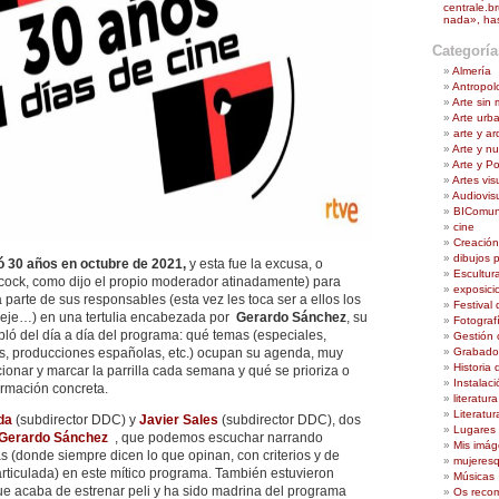
centrale.br
nada», ha
Categoría
Almería
Antropol
Arte sin
Arte urb
arte y a
Arte y n
Arte y Pol
Artes vis
Audiovis
BIComu
cine
Creación
dibujos 
 30 años en octubre de
2021,
y esta fue la excusa, o
Escultur
hcock, como dijo el propio moderador atinadamente) para
exposici
a parte de sus responsables (esta vez les toca ser a ellos los
Festival 
, jeje…) en una tertulia encabezada por
Gerardo Sánchez
, su
Fotograf
bló del día a día del programa: qué temas (especiales,
Gestión c
Grabado
ios, producciones españolas, etc.) ocupan su agenda, muy
Historia 
ionar y marcar la parrilla cada semana y qué se prioriza o
Instalaci
ormación concreta.
literatura
Literatu
da
(subdirector DDC) y
Javier Sales
(subdirector DDC), dos
Lugares p
Gerardo Sánchez
, que podemos escuchar narrando
Mis imá
s (donde siempre dicen lo que opinan, con criterios y de
mujeres
articulada) en este mítico programa. También estuvieron
Músicas
ue acaba de estrenar peli y ha sido madrina del programa
Os recom