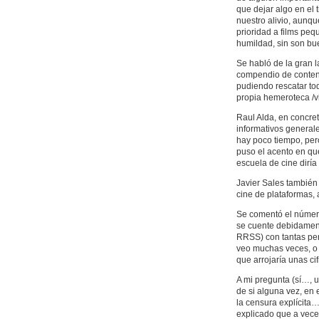
que dejar algo en el
nuestro alivio, aunq
prioridad a films pe
humildad, sin son b
Se habló de la gran 
compendio de conteni
pudiendo rescatar to
propia hemeroteca /v
Raul Alda, en concret
informativos generale
hay poco tiempo, pero
puso el acento en qu
escuela de cine diría 
Javier Sales también 
cine de plataformas,
Se comentó el número
se cuente debidament
RRSS) con tantas p
veo muchas veces, o 
que arrojaría unas ci
A mi pregunta (sí…, 
de si alguna vez, en
la censura explícita
explicado que a vece