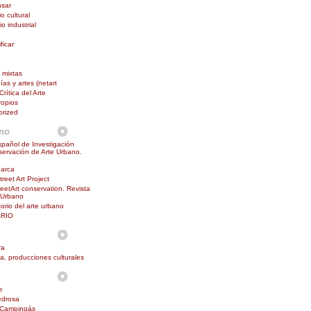
nsar
o cultural
o industrial
ficar
 mixtas
as y artes (netart
Crítica del Arte
ropios
orized
ano
pañol de Investigación
ervación de Arte Urbano.
barca
reet Art Project
reetArt conservation. Revista
 Urbano
orio del arte urbano
RIO
ra
na, producciones culturales
e
edrosa
 Campingás