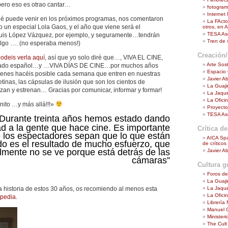
ero eso es otrao cantar…
fotogra
Internet
ué puede venir en los próximos programas, nos comentaron
La FActor
 un especial Lola Gaos, y el año que viene será el
otros, en A
TESA Aso
Luis López Vázquez, por ejemplo, y seguramente…tendrán
Tren de
algo …. (no esperaba menos!)
Creación/
odeis verla aquí
, así que yo solo diré que…, VIVA EL CINE,
Arte Sost
estado español…y …VIVA DÍAS DE CINE…por muchos años
Espacio
ienes hacéis posible cada semana que entren en nuestras
Javier A
etinas, las cápsulas de ilusión que son los cientos de
La Guaji
izan y estrenan… Gracias por comunicar, informar y formar!
La Jaque
La Ofici
inito …y más allá!!!»
Proyecto
TESA Aso
Durante treinta años hemos estado dando
dad a la gente que hace cine. Es importante
Crítica de
 los espectadores sepan que lo que están
AICA Spa
do es el resultado de mucho esfuerzo, que
de crítico
mente no se ve porque está detrás de las
Javier A
cámaras”
Cultura g
Foros de
La Guaji
La Jaque
a historia de estos 30 años, os recomiendo al menos esta
La Ofici
ipedia
.
Librería
Manuel 
Ministeri
The Cult