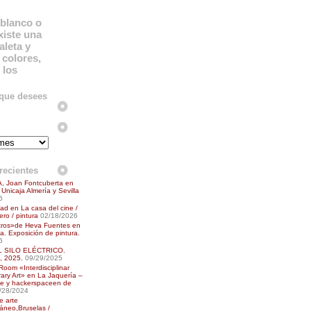
blanco o
xiste una
aleta y
colores,
 los
 que desees
recientes
, Joan Fontcuberta en
Unicaja Almería y Sevilla
6
ad en La casa del cine /
ro / pintura
02/18/2026
tros»de Heva Fuentes en
a. Exposición de pintura.
6
L SILO ELÉCTRICO.
 2025.
09/29/2025
oom «Interdisciplinar
ry Art» en La Jaquería –
e y hackerspaceen de
/28/2024
e arte
áneo,Bruselas /