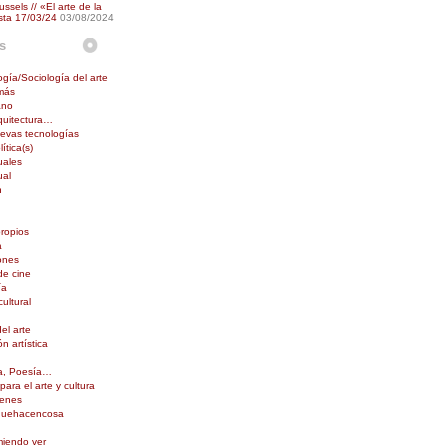
ussels // «El arte de la
sta 17/03/24
03/08/2024
s
ogía/Sociología del arte
 más
ano
rquitectura…
uevas tecnologías
ítica(s)
uales
ual
n
propios
a
ones
de cine
ía
ultural
del arte
ón artística
ra, Poesía…
ara el arte y cultura
genes
quehacencosa
iendo ver